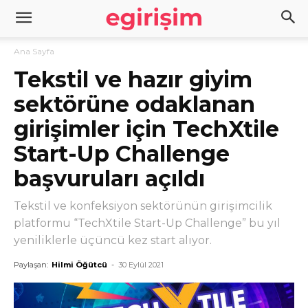
Ana Sayfa
Tekstil ve hazır giyim
sektörüne odaklanan
girişimler için TechXtile
Start-Up Challenge
başvuruları açıldı
Tekstil ve konfeksiyon sektörünün girişimcilik
platformu “TechXtile Start-Up Challenge” bu yıl
yeniliklerle üçüncü kez start alıyor.
Paylaşan:
Hilmi Öğütcü
-
30 Eylül 2021