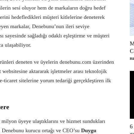
ilerin sesi oluyor hem de markaların doğru hedef
erini hedefledikleri müşteri kitlelerine deneterek
teyen markalar, Denebunu’nun ileri seviye
ı sayesinde sağladığı odaklı eşleştirme ve müşteri
M
a ulaşabiliyor.
C
Hi
 ürünleri deneten ve üyelerin denebunu.com üzerinden
t websitesine aktararak işletmeler arası teknolojik
icaret sitelerine yorum tedariği gerçekleştiren ilk
tere
 milyon üyeye ulaştıklarını ve hizmet sundukları
6
ran Denebunu kurucu ortağı ve CEO’su
Duygu
g