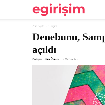
egirişim
Ana Sayfa
Girişim
Denebunu, Sampl
açıldı
Paylaşan:
Hilmi Öğütcü
-
5 Mayıs 2021