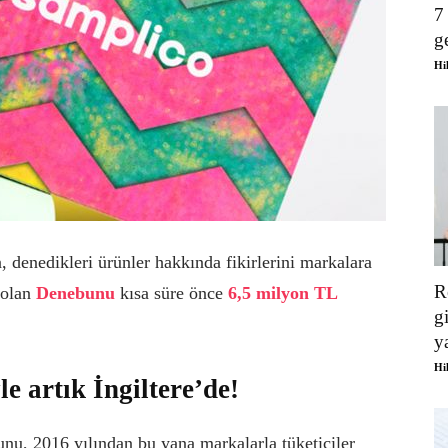
7
g
Hi
, denedikleri ürünler hakkında fikirlerini markalara
R
i olan
Denebunu
kısa süre önce
6,5 milyon TL
g
y
Hi
e artık İngiltere’de!
, 2016 yılından bu yana markalarla tüketiciler