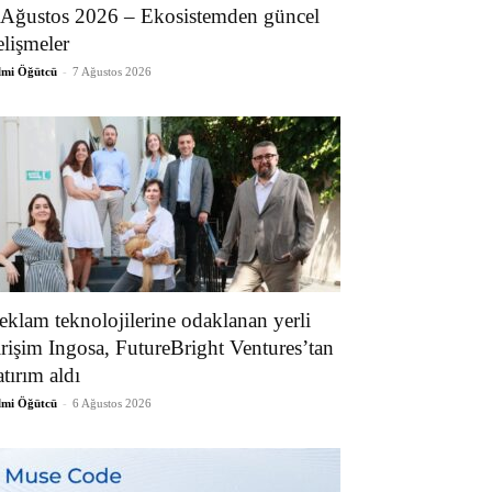
 Ağustos 2026 – Ekosistemden güncel
elişmeler
lmi Öğütcü
-
7 Ağustos 2026
eklam teknolojilerine odaklanan yerli
irişim Ingosa, FutureBright Ventures’tan
atırım aldı
lmi Öğütcü
-
6 Ağustos 2026