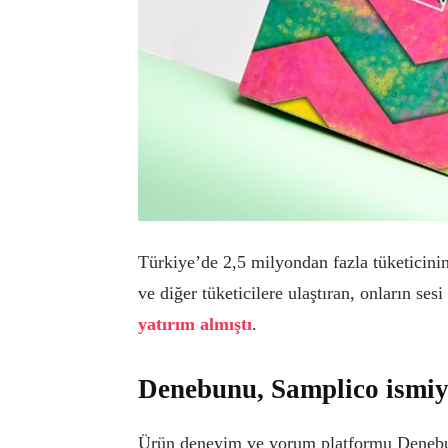
Türkiye’de 2,5 milyondan fazla tüketicinin
ve diğer tüketicilere ulaştıran, onların ses
yatırım almıştı
.
Denebunu, Samplico ismiyl
Ürün deneyim ve yorum platformu Denebunu