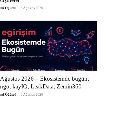
lmi Öğütcü
-
6 Ağustos 2026
 Ağustos 2026 – Ekosistemde bugün;
ngo, kayIQ, LeakData, Zemin360
lmi Öğütcü
-
5 Ağustos 2026