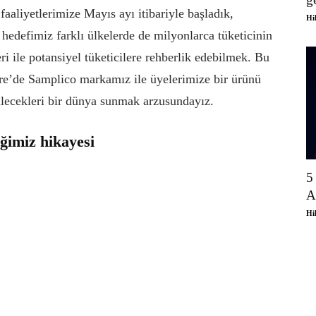
 faaliyetlerimize Mayıs ayı itibariyle başladık,
Hi
hedefimiz farklı ülkelerde de milyonlarca tüketicinin
i ile potansiyel tüketicilere rehberlik edebilmek. Bu
ltere’de Samplico markamız ile üyelerimize bir ürünü
ilecekleri bir dünya sunmak arzusundayız.
ğimiz hikayesi
5
A
Hi