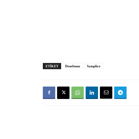
ETIKET
Denebunu
Samplico