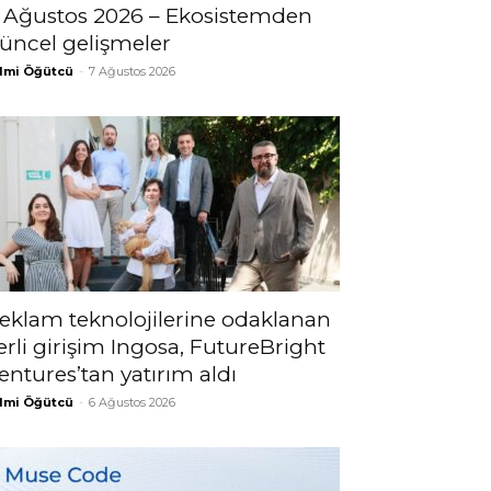
 Ağustos 2026 – Ekosistemden
üncel gelişmeler
lmi Öğütcü
-
7 Ağustos 2026
eklam teknolojilerine odaklanan
erli girişim Ingosa, FutureBright
entures’tan yatırım aldı
lmi Öğütcü
-
6 Ağustos 2026