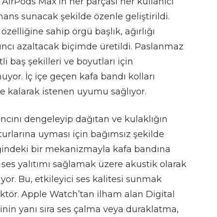
 AirPods Max’in her parçası her kullanıcı
ans sunacak şekilde özenle geliştirildi.
zelliğine sahip örgü başlık, ağırlığı
ıncı azaltacak biçimde üretildi. Paslanmaz
i baş şekilleri ve boyutları için
nuyor. İç içe geçen kafa bandı kolları
de kalarak istenen uyumu sağlıyor.
sıncını dengeleyip dağıtan ve kulaklığın
turlarına uyması için bağımsız şekilde
ğindeki bir mekanizmayla kafa bandına
li ses yalıtımı sağlamak üzere akustik olarak
ıyor. Bu, etkileyici ses kalitesi sunmak
ktör. Apple Watch’tan ilham alan Digital
nin yanı sıra ses çalma veya duraklatma,