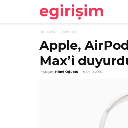
egirişim
Ana Sayfa
Teknoloji
Apple, AirPod
Max’i duyurd
Paylaşan:
Hilmi Öğütcü
-
8 Aralık 2020