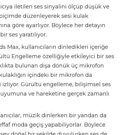
ıcıya iletilen ses sinyalini ölçüp düşük ve
 biçimde düzenleyerek sesi kulak
ına göre ayarlıyor. Böylece her detayın
r ses yaratılıyor.
ds Max, kullanıcıların dinledikleri içeriğe
ltü Engelleme özelliğiyle etkileyici bir ses
laklıkta bulunan dışa dönük üç mikrofon
kulaklığın içindeki bir mikrofon da
 izliyor. Gürültü engelleme, bilişimsel ses
ık uyumuna ve hareketine gerçek zamanlı
llanıcılar, müzik dinlerken bir yandan da
ffaf moda geçiş yapabiliyorlar. Böylece
r şey doğal bir şekilde duyulurken ses de