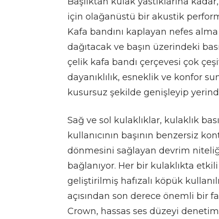
Başlıktan kulak yastıklarına kadar,
için olağanüstü bir akustik perform
Kafa bandını kaplayan nefes alma ö
dağıtacak ve başın üzerindeki bas
çelik kafa bandı çerçevesi çok çeşitl
dayanıklılık, esneklik ve konfor su
kusursuz şekilde genişleyip yerin
Sağ ve sol kulaklıklar, kulaklık ba
kullanıcının başının benzersiz kon
dönmesini sağlayan devrim niteli
bağlanıyor. Her bir kulaklıkta etki
geliştirilmiş hafızalı köpük kullanıl
açısından son derece önemli bir fa
Crown, hassas ses düzeyi denetimi