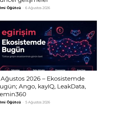
lmi Öğütcü
-
6 Ağustos 2026
 Ağustos 2026 – Ekosistemde
ugün; Ango, kayIQ, LeakData,
emin360
lmi Öğütcü
-
5 Ağustos 2026