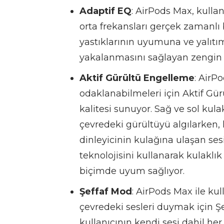
Adaptif EQ
: AirPods Max, kullan
orta frekansları gerçek zamanlı
yastıklarının uyumuna ve yalıtım
yakalanmasını sağlayan zengin bi
Aktif Gürültü Engelleme
: AirPo
odaklanabilmeleri için Aktif Gürü
kalitesi sunuyor. Sağ ve sol ku
çevredeki gürültüyü algılarken, 
dinleyicinin kulağına ulaşan sesi
teknolojisini kullanarak kulakl
biçimde uyum sağlıyor.
Şeffaf Mod
: AirPods Max ile ku
çevredeki sesleri duymak için Şe
kullanıcının kendi sesi dahil he