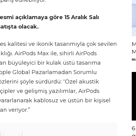
ariş edilebiliyor.
esmi açıklamaya göre 15 Aralık Salı
atışta olacak.
 kalitesi ve ikonik tasarımıyla çok sevilen
M
M
ığı. AirPods Max ile, sihirli AirPods
Hi
an büyüleyici bir kulak üstü tasarıma
 Apple Global Pazarlamadan Sorumlu
lerini şöyle sürdürdü: “Özel akustik
çipler ve gelişmiş yazılımlar, AirPods
yararlanarak kablosuz ve üstün bir kişisel
n veriyor.”
6
g