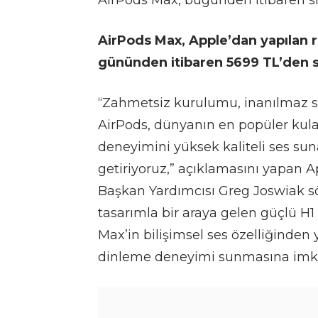
AirPods Max, bugünden itibaren sip
AirPods Max, Apple’dan yapılan r
gününden itibaren 5699 TL’den s
“Zahmetsiz kurulumu, inanılmaz ses
AirPods, dünyanın en popüler kulakl
deneyimini yüksek kaliteli ses sun
getiriyoruz,” açıklamasını yapan
Başkan Yardımcısı Greg Joswiak söz
tasarımla bir araya gelen güçlü H1 
Max’in bilişimsel ses özelliğinden 
dinleme deneyimi sunmasına imka