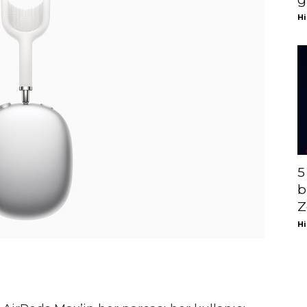
Hi
5
b
Z
Hi