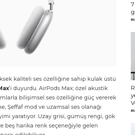
7
g
Hi
sek kaliteli ses özelliğine sahip kulak üstü
R
Max
’i duyurdu. AirPods Max; özel akustik
y
ımlarla bilişimsel ses özelliğine güç vererek
V
me, Şeffaf mod ve uzamsal ses olanağı
Hi
yimi yaratıyor. Uzay grisi, gümüş rengi, gök
e beş harika renk seçeneğiyle gelen