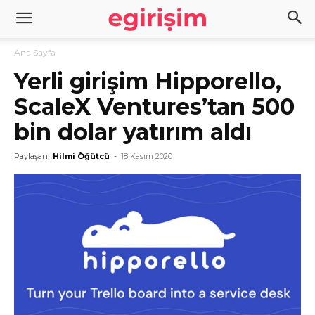
Ana Sayfa
Yerli girişim Hipporello,
ScaleX Ventures’tan 500
bin dolar yatırım aldı
Paylaşan:
Hilmi Öğütcü
-
18 Kasım 2020