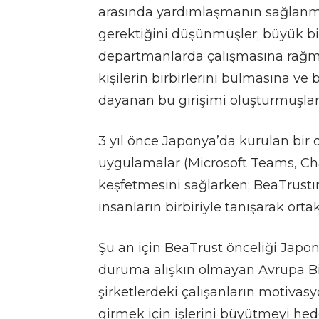
arasında yardımlaşmanın sağlanm
gerektiğini düşünmüşler; büyük bir 
departmanlarda çalışmasına rağmen 
kişilerin birbirlerini bulmasına ve 
dayanan bu girişimi oluşturmuşlar
3 yıl önce Japonya’da kurulan bir 
uygulamalar (Microsoft Teams, Chat
keşfetmesini sağlarken; BeaTrustın 
insanların birbiriyle tanışarak orta
Şu an için BeaTrust önceliği Jap
duruma alışkın olmayan Avrupa Bir
şirketlerdeki çalışanların motivas
girmek için işlerini büyütmeyi hede