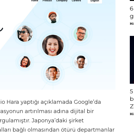
6
g
Hi
5
b
io Hara yaptığı açıklamada Google’da
Z
asyonun artırılması adına dijital bir
Hi
gulamıştır. Japonya’daki şirket
ralları bağlı olmasından ötürü departmanlar