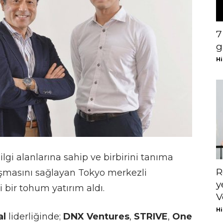
7
g
Hi
ilgi alanlarına sahip ve birbirini tanıma
R
nışmasını sağlayan Tokyo merkezli
y
i bir tohum yatırım aldı.
V
Hi
al
liderliğinde;
DNX Ventures
,
STRIVE
,
One