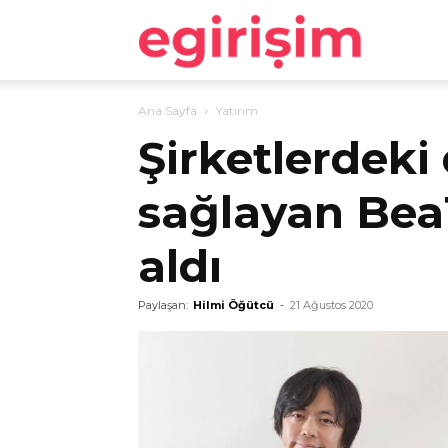
egirişim
Ana Sayfa
Yatırım
Şirketlerdeki
sağlayan BeaT
aldı
Paylaşan:
Hilmi Öğütcü
-
21 Ağustos 2020