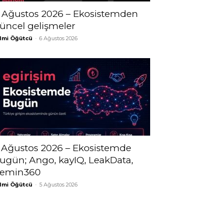
 Ağustos 2026 – Ekosistemden
üncel gelişmeler
lmi Öğütcü
-
6 Ağustos 2026
 Ağustos 2026 – Ekosistemde
ugün; Ango, kayIQ, LeakData,
emin360
lmi Öğütcü
-
5 Ağustos 2026