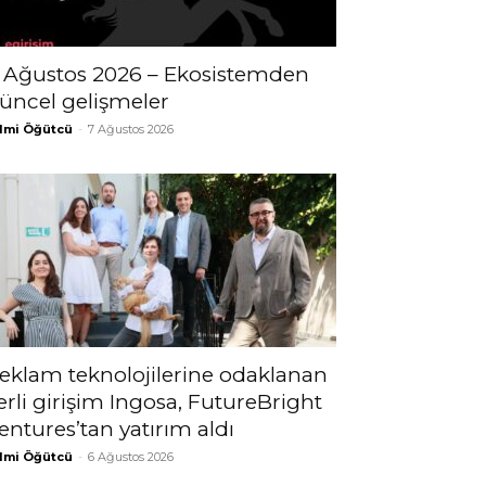
 Ağustos 2026 – Ekosistemden
üncel gelişmeler
lmi Öğütcü
-
7 Ağustos 2026
eklam teknolojilerine odaklanan
erli girişim Ingosa, FutureBright
entures’tan yatırım aldı
lmi Öğütcü
-
6 Ağustos 2026