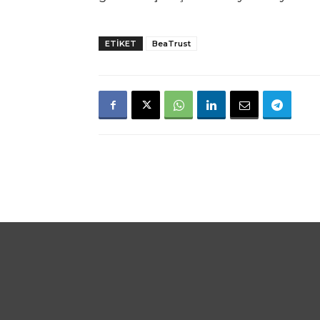
ETIKET
BeaTrust