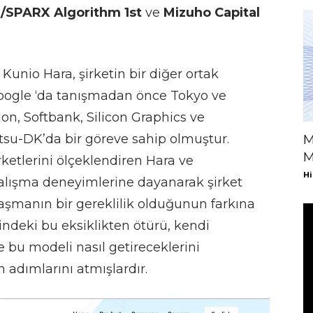
SPARX Algorithm 1st
ve
Mizuho Capital
Kunio Hara, şirketin bir diğer ortak
oogle ‘da tanışmadan önce Tokyo ve
on, Softbank, Silicon Graphics ve
tsu-DK’da bir göreve sahip olmuştur.
M
M
irketlerini ölçeklendiren Hara ve
Hi
lışma deneyimlerine dayanarak şirket
aşmanın bir gereklilik olduğunun farkına
rindeki bu eksiklikten ötürü, kendi
e bu modeli nasıl getireceklerini
adımlarını atmışlardır.