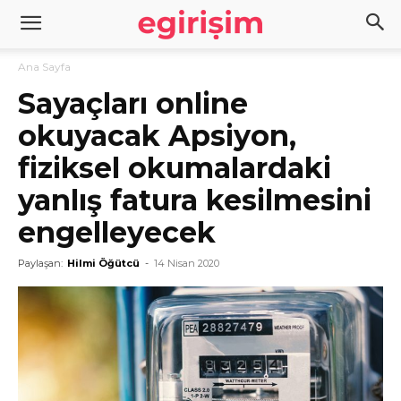
Ana Sayfa
Sayaçları online
okuyacak Apsiyon,
fiziksel okumalardaki
yanlış fatura kesilmesini
engelleyecek
Paylaşan:
Hilmi Öğütcü
-
14 Nisan 2020