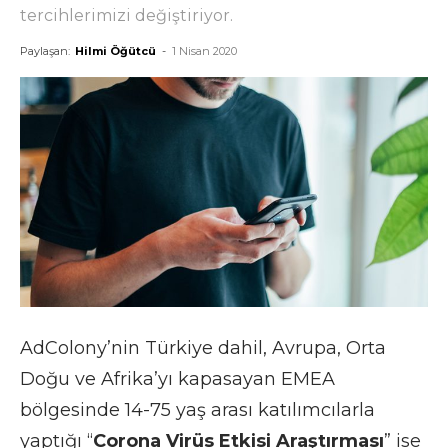
tercihlerimizi değiştiriyor.
Paylaşan:
Hilmi Öğütcü
-
1 Nisan 2020
AdColony’nin Türkiye dahil, Avrupa, Orta
Doğu ve Afrika’yı kapasayan EMEA
bölgesinde 14-75 yaş arası katılımcılarla
yaptığı “
Corona Virüs Etkisi Araştırması
” ise