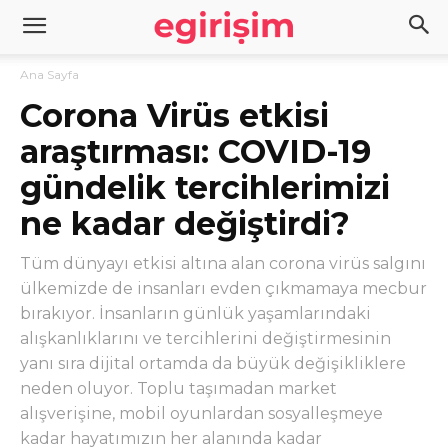
Ana Sayfa
Corona Virüs etkisi
araştırması: COVID-19
gündelik tercihlerimizi
ne kadar değiştirdi?
Tüm dünyayı etkisi altına alan corona virüs salgını
ülkemizde de insanları evden çıkmamaya mecbur
bırakıyor. İnsanların günlük yaşamlarındaki
alışkanlıklarını ve tercihlerini değiştirmesinin
yanı sıra dijital ortamda da büyük değişikliklere
neden oluyor. Toplu taşımadan market
alışverişine, mobil oyunlardan sosyalleşmeye
kadar hayatımızın her alanında kadar