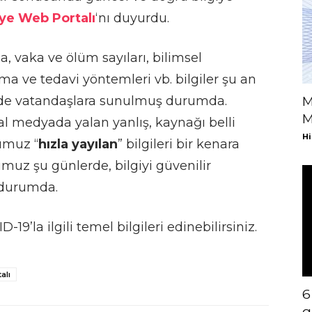
ye Web Portalı
‘nı duyurdu.
 vaka ve ölüm sayıları, bilimsel
ma ve tedavi yöntemleri vb. bilgiler şu an
kilde vatandaşlara sunulmuş durumda.
M
M
al medyada yalan yanlış, kaynağı belli
Hi
umuz “
hızla yayılan
” bilgileri bir kenara
uz şu günlerde, bilgiyi güvenilir
 durumda.
-19’la ilgili temel bilgileri edinebilirsiniz.
alı
6
g