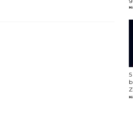
Hi
5
b
Z
Hi