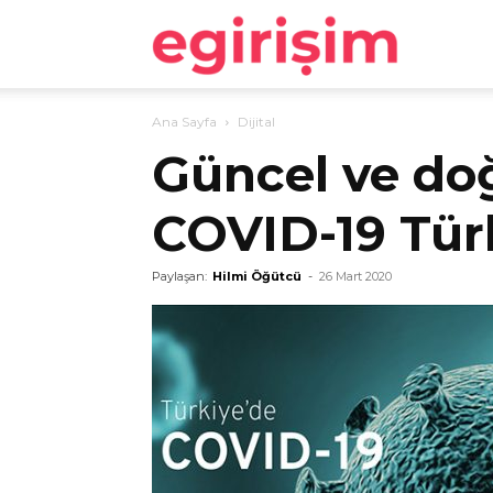
egirişim
Ana Sayfa
Dijital
Güncel ve doğ
COVID-19 Türk
Paylaşan:
Hilmi Öğütcü
-
26 Mart 2020