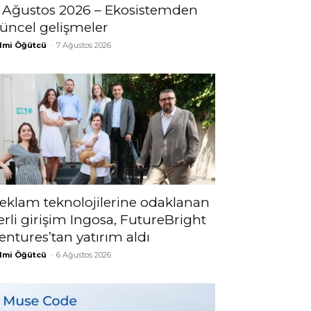
 Ağustos 2026 – Ekosistemden
üncel gelişmeler
lmi Öğütcü
-
7 Ağustos 2026
eklam teknolojilerine odaklanan
erli girişim Ingosa, FutureBright
entures’tan yatırım aldı
lmi Öğütcü
-
6 Ağustos 2026