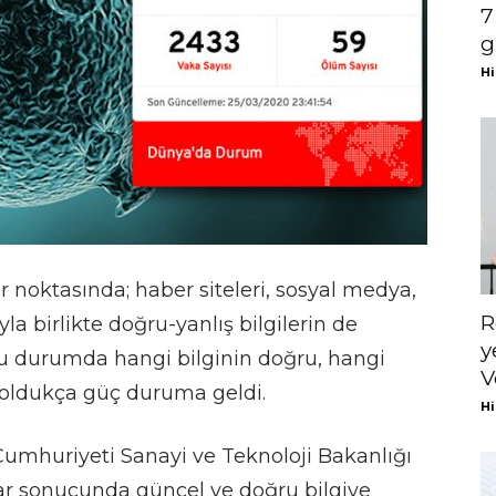
7
g
Hi
noktasında; haber siteleri, sosyal medya,
R
la birlikte doğru-yanlış bilgilerin de
y
u durumda hangi bilginin doğru, hangi
V
 oldukça güç duruma geldi.
Hi
umhuriyeti Sanayi ve Teknoloji Bakanlığı
lar sonucunda güncel ve doğru bilgiye