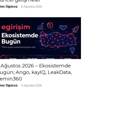
lmi Öğütcü
-
6 Ağustos 2026
 Ağustos 2026 – Ekosistemde
ugün; Ango, kayIQ, LeakData,
emin360
lmi Öğütcü
-
5 Ağustos 2026