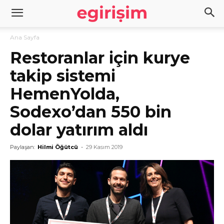
Ana Sayfa
Restoranlar için kurye
takip sistemi
HemenYolda,
Sodexo’dan 550 bin
dolar yatırım aldı
Paylaşan:
Hilmi Öğütcü
-
29 Kasım 2019