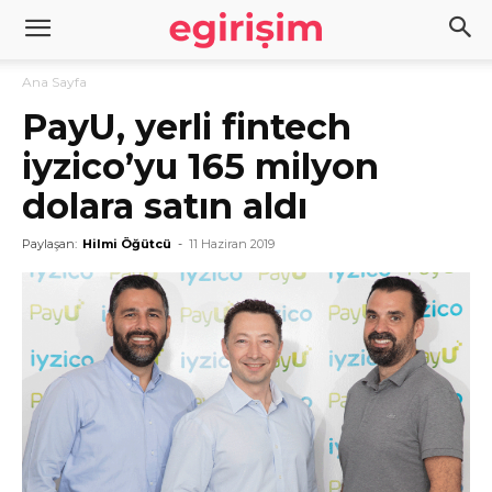
Ana Sayfa
PayU, yerli fintech
iyzico’yu 165 milyon
dolara satın aldı
Paylaşan:
Hilmi Öğütcü
-
11 Haziran 2019