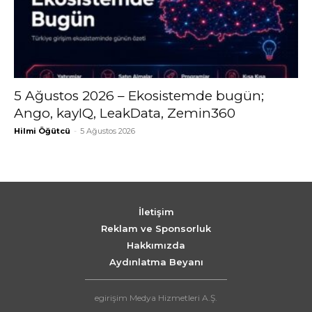
5 Ağustos 2026 – Ekosistemde bugün;
Ango, kayIQ, LeakData, Zemin360
Hilmi Öğütcü
-
5 Ağustos 2026
İletişim
Reklam ve Sponsorluk
Hakkımızda
Aydınlatma Beyanı
egirişim Medya Hizmetleri A.Ş.