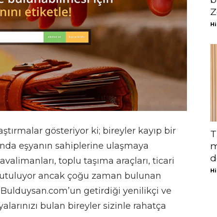
Z
Hi
tırmalar gösteriyor ki; bireyler kayıp bir
T
ında eşyanın sahiplerine ulaşmaya
m
d
havalimanları, toplu taşıma araçları, ticari
Hi
 unutuluyor ancak çoğu zaman bulunan
. Bulduysan.com’un getirdiği yenilikçi ve
larınızı bulan bireyler sizinle rahatça