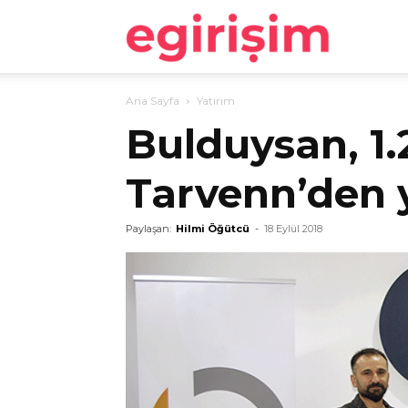
egirişim
Ana Sayfa
Yatırım
Bulduysan, 1.
Tarvenn’den y
Paylaşan:
Hilmi Öğütcü
-
18 Eylül 2018