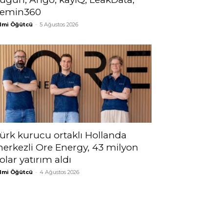
emin360
lmi Öğütcü
-
5 Ağustos 2026
ürk kurucu ortaklı Hollanda
erkezli Ore Energy, 43 milyon
olar yatırım aldı
lmi Öğütcü
-
4 Ağustos 2026