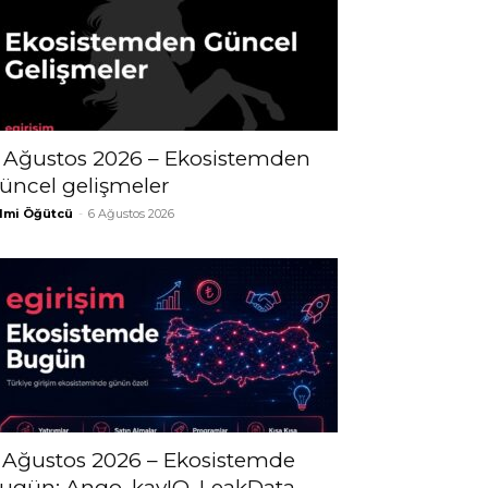
 Ağustos 2026 – Ekosistemden
üncel gelişmeler
lmi Öğütcü
-
6 Ağustos 2026
 Ağustos 2026 – Ekosistemde
ugün; Ango, kayIQ, LeakData,