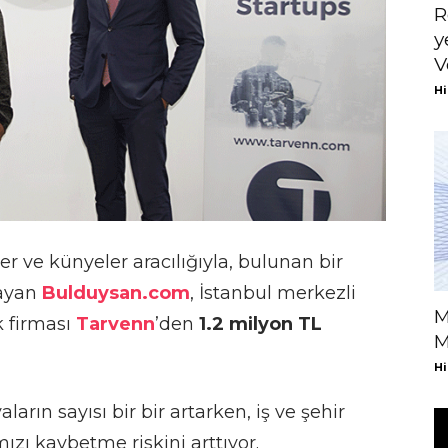
R
y
V
Hi
ler ve künyeler aracılığıyla, bulunan bir
layan
Bulduysan.com
, İstanbul merkezli
M
k firması
Tarvenn
’den
1.2 milyon TL
M
Hi
arın sayısı bir bir artarken, iş ve şehir
ızı kaybetme riskini arttıyor.