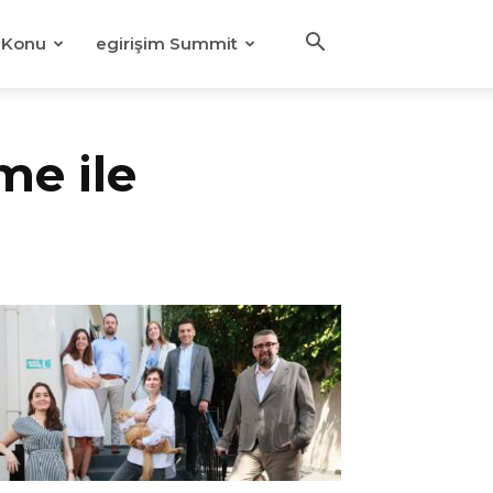
Konu
egirişim Summit
me ile