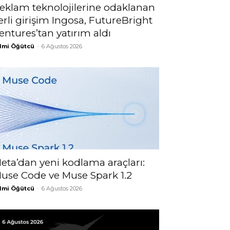
eklam teknolojilerine odaklanan
erli girişim Ingosa, FutureBright
entures’tan yatırım aldı
lmi Öğütcü
-
6 Ağustos 2026
eta’dan yeni kodlama araçları:
use Code ve Muse Spark 1.2
lmi Öğütcü
-
6 Ağustos 2026