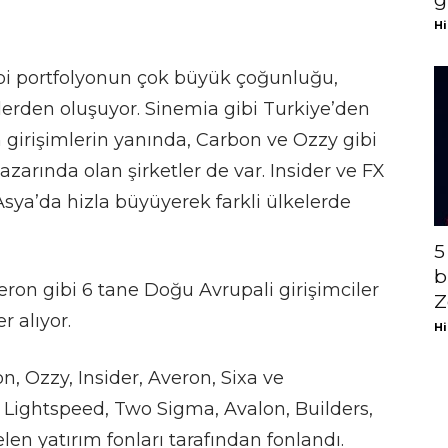
Hi
ibi portfolyonun çok büyük çoğunluğu,
tlerden oluşuyor. Sinemia gibi Turkiye’den
 girişimlerin yanında, Carbon ve Ozzy gibi
arında olan şirketler de var. Insider ve FX
Asya’da hizla büyüyerek farkli ülkelerde
5
b
veron gibi 6 tane Doğu Avrupali girişimciler
Z
r alıyor.
Hi
n, Ozzy, Insider, Averon, Sixa ve
, Lightspeed, Two Sigma, Avalon, Builders,
n yatırım fonları tarafından fonlandı.