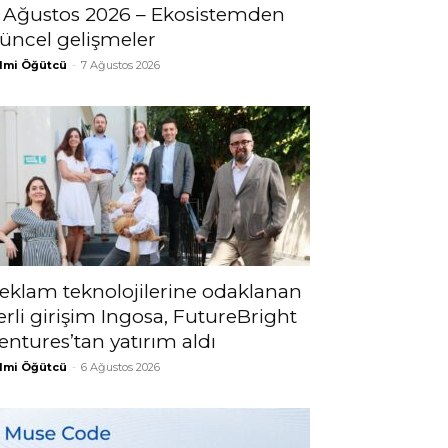
 Ağustos 2026 – Ekosistemden
üncel gelişmeler
lmi Öğütcü
-
7 Ağustos 2026
eklam teknolojilerine odaklanan
erli girişim Ingosa, FutureBright
entures’tan yatırım aldı
lmi Öğütcü
-
6 Ağustos 2026