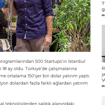
7
g
Hi
rogramlarından 500 Startups’ın İstanbul
R
li 18 ay oldu. Türkiye’de çalışmalarına
y
me ortalama 150’şer bin dolar yatırım yaptı.
V
lyon dolardan fazla farklı ağlardan yatırım
Hi
al teknolojilerden sağlık alanındaki