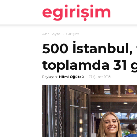
egirişim
Ana Sayfa
Girişim
500 İstanbul,
toplamda 31 g
Paylaşan:
Hilmi Öğütcü
-
27 Şubat 2018