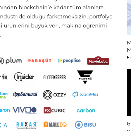
nından blockchain’e kadar tüm alanlara
ndüstride olduğu farketmeksizin, portfolyo
igi ürünlerini büyük veri, makina öğrenimi
.
M
M
Hi
6
g