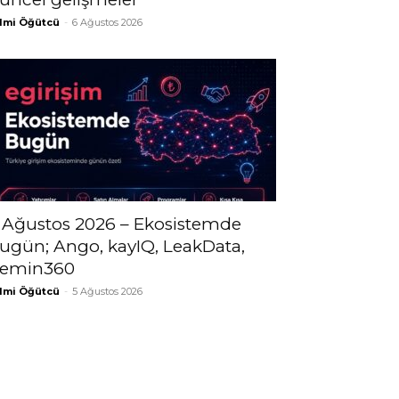
lmi Öğütcü
-
6 Ağustos 2026
 Ağustos 2026 – Ekosistemde
ugün; Ango, kayIQ, LeakData,
emin360
lmi Öğütcü
-
5 Ağustos 2026