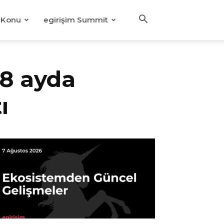
Konu
egirişim Summit
18 ayda
ı