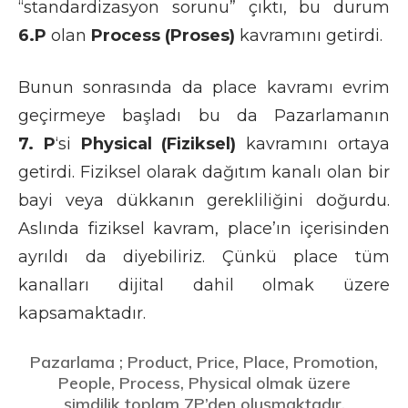
“standardizasyon sorunu” çıktı, bu durum
6.P
olan
Process
(Proses)
kavramını getirdi.
Bunun sonrasında da place kavramı evrim
geçirmeye başladı bu da Pazarlamanın
7.
P
‘si
Physical (Fiziksel)
kavramını ortaya
getirdi. Fiziksel olarak dağıtım kanalı olan bir
bayi veya dükkanın gerekliliğini doğurdu.
Aslında fiziksel kavram, place’ın içerisinden
ayrıldı da diyebiliriz. Çünkü place tüm
kanalları dijital dahil olmak üzere
kapsamaktadır.
Pazarlama
;
P
roduct,
P
rice,
P
lace,
P
romotion,
P
eople,
P
rocess,
P
hysical olmak üzere
şimdilik toplam 7P’den oluşmaktadır.