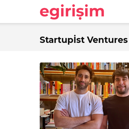
egirişim
Startupİst Ventures