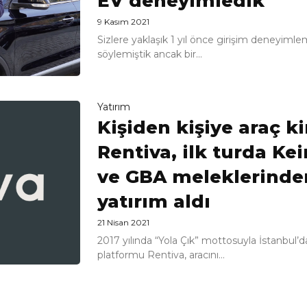
EV deneyimledik
9 Kasım 2021
Sizlere yaklaşık 1 yıl önce girişim deneyim
söylemiştik ancak bir...
Yatırım
Kişiden kişiye araç 
Rentiva, ilk turda Ke
ve GBA meleklerinden
yatırım aldı
21 Nisan 2021
2017 yılında “Yola Çık” mottosuyla İstanbul’da
platformu Rentiva, aracını...