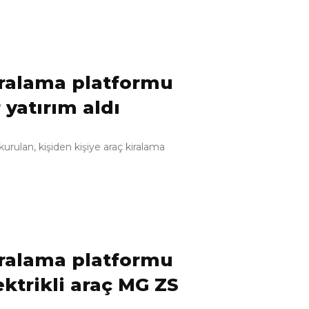
kiralama platformu
 yatırım aldı
urulan, kişiden kişiye araç kiralama
kiralama platformu
ktrikli araç MG ZS