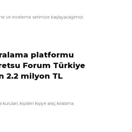
leme ve inceleme serimize başlayacağımızı
kiralama platformu
iretsu Forum Türkiye
 2.2 milyon TL
 kurulan, kişiden kişiye araç kiralama