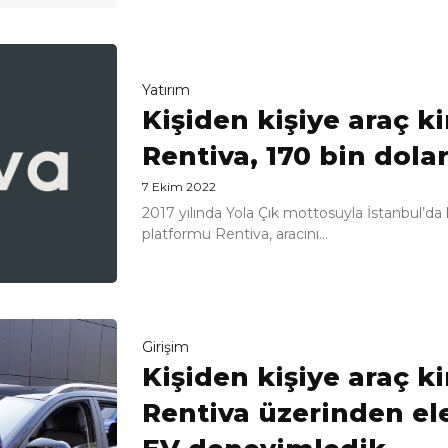
Yatırım
Kişiden kişiye araç 
Rentiva, 170 bin dolar
7 Ekim 2022
2017 yılında Yola Çık mottosuyla İstanbul’da k
platformu Rentiva, aracını...
Girişim
Kişiden kişiye araç 
Rentiva üzerinden ele