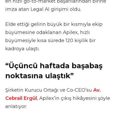
en hızlı go-to-market başarılarından birine
imza atan Legal AI girişimi oldu.
Elde ettiği gelirin büyük bir kısmıyla ekip
büyümesine odaklanan Apilex, hızlı
büyümesiyle kısa sürede 120 kişilik bir
kadroya ulaştı.
“Üçüncü haftada başabaş
noktasına ulaştık”
Şirketin Kurucu Ortağı ve Co-CEO’su
Av.
Cebrail Ergül
, Apilex’in çıkış hikâyesini şöyle
anlatıyor: