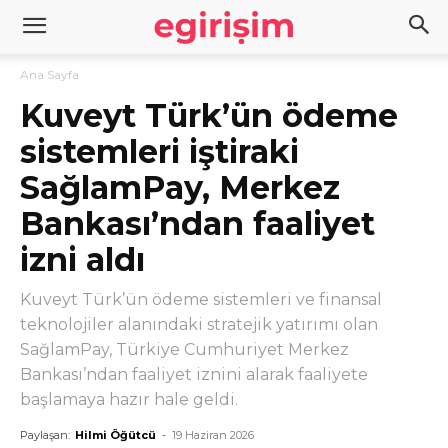
Ana Sayfa
Kuveyt Türk’ün ödeme
sistemleri iştiraki
SağlamPay, Merkez
Bankası’ndan faaliyet
izni aldı
Kuveyt Türk’ün ödeme sistemleri ve finansal
teknolojiler alanındaki stratejik yatırımı olan
SağlamPay, Türkiye Cumhuriyet Merkez
Bankası’ndan faaliyet iznini alarak faaliyete
başlamaya hazır hale geldi.
Paylaşan:
Hilmi Öğütcü
-
19 Haziran 2026