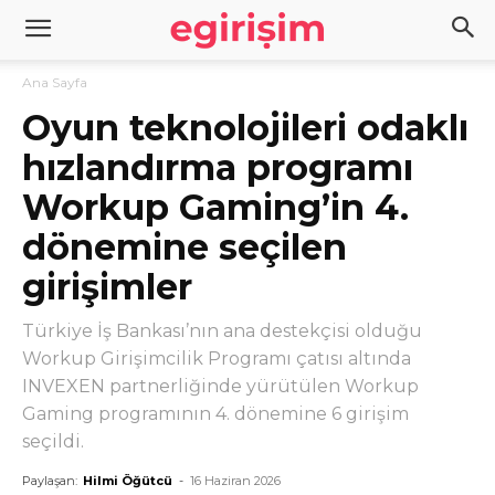
Ana Sayfa
Oyun teknolojileri odaklı
hızlandırma programı
Workup Gaming’in 4.
dönemine seçilen
girişimler
Türkiye İş Bankası’nın ana destekçisi olduğu
Workup Girişimcilik Programı çatısı altında
INVEXEN partnerliğinde yürütülen Workup
Gaming programının 4. dönemine 6 girişim
seçildi.
Paylaşan:
Hilmi Öğütcü
-
16 Haziran 2026