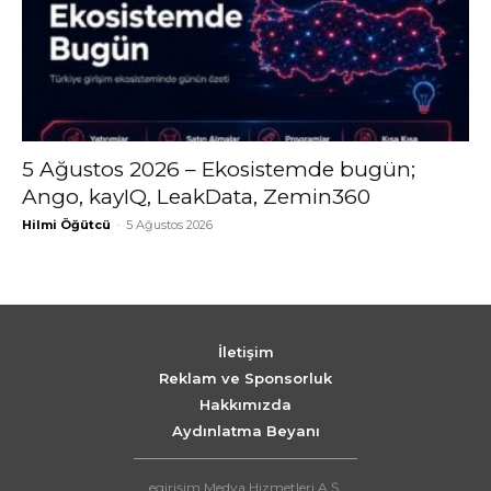
5 Ağustos 2026 – Ekosistemde bugün;
Ango, kayIQ, LeakData, Zemin360
Hilmi Öğütcü
-
5 Ağustos 2026
İletişim
Reklam ve Sponsorluk
Hakkımızda
Aydınlatma Beyanı
egirişim Medya Hizmetleri A.Ş.