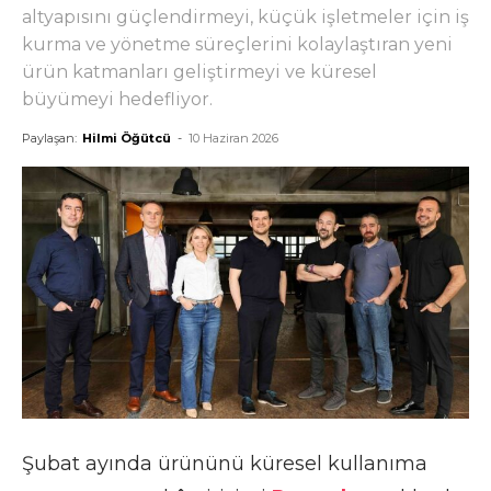
altyapısını güçlendirmeyi, küçük işletmeler için iş
kurma ve yönetme süreçlerini kolaylaştıran yeni
ürün katmanları geliştirmeyi ve küresel
büyümeyi hedefliyor.
Paylaşan:
Hilmi Öğütcü
-
10 Haziran 2026
Şubat ayında ürününü küresel kullanıma