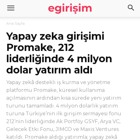
Ana Sayfa
Yapay zeka girişimi
Promake, 212
liderliğinde 4 milyon
dolar yatırım aldı
Yapay zekâ destekli iş kurma ve yönetme
platformu Promake, küresel kullanıma
açılmasının ardından kısa sürede yeni yatırım
turunu tamamladı. 4 milyon dolarlık yatırım
turuna Türkiye’nin ilk girişim sermayesi fonu
212’nin liderliğinde Ak Portföy GSYF, Arya VC,
Gelecek Etki Fonu, JIMCO ve Maxis Ventures
katıldı. Promake aldığı yatırımla; yapay zekâ