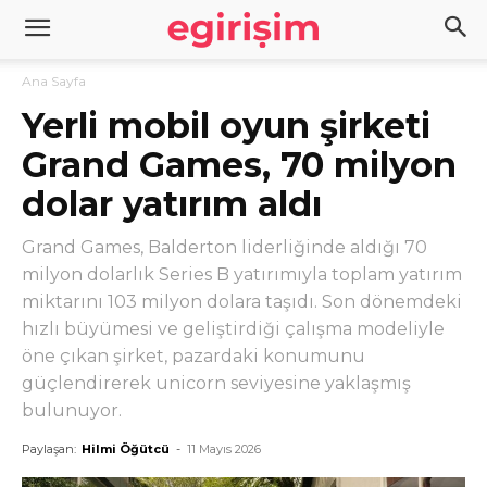
Ana Sayfa
Yerli mobil oyun şirketi
Grand Games, 70 milyon
dolar yatırım aldı
Grand Games, Balderton liderliğinde aldığı 70
milyon dolarlık Series B yatırımıyla toplam yatırım
miktarını 103 milyon dolara taşıdı. Son dönemdeki
hızlı büyümesi ve geliştirdiği çalışma modeliyle
öne çıkan şirket, pazardaki konumunu
güçlendirerek unicorn seviyesine yaklaşmış
bulunuyor.
Paylaşan:
Hilmi Öğütcü
-
11 Mayıs 2026