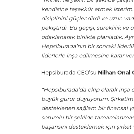
“Nilhan ile yakın bir şekilde çalışt
kendisine teşekkür etmek isterim. 
disiplinini güçlendirdi ve uzun vade
pekiştirdi. Bu geçişi, süreklilik v
odaklanarak birlikte planladık. Ay
Hepsiburada’nın bir sonraki liderl
liderlerle inşa edilmesine karar ver
Hepsiburada CEO’su
Nilhan Onal
“Hepsiburada’da ekip olarak inşa e
büyük gurur duyuyorum. Şirketimi
desteklenen sağlam bir finansal ya
sorumlu bir şekilde tamamlanması
başarısını desteklemek için şirket