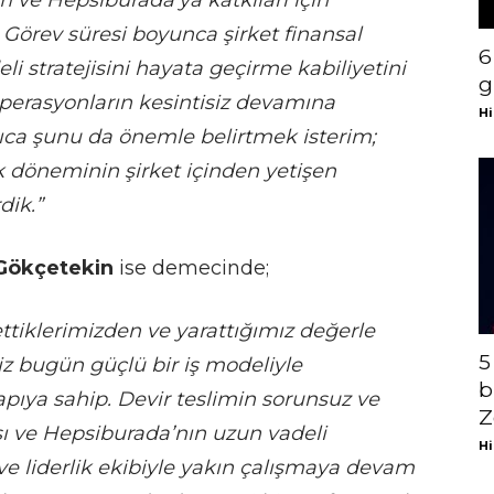
ım ve Hepsiburada’ya katkıları için
Görev süresi boyunca şirket finansal
6
li stratejisini hayata geçirme kabiliyetini
g
e operasyonların kesintisiz devamına
Hi
rıca şunu da önemle belirtmek isterim;
ik döneminin şirket içinden yetişen
dik.”
 Gökçetekin
ise demecinde;
ttiklerimizden ve yarattığımız değerle
5
z bugün güçlü bir iş modeliyle
b
pıya sahip. Devir teslimin sorunsuz ve
Z
 ve Hepsiburada’nın uzun vadeli
Hi
 ve liderlik ekibiyle yakın çalışmaya devam