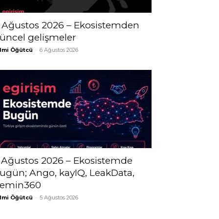
 Ağustos 2026 – Ekosistemden
üncel gelişmeler
lmi Öğütcü
-
6 Ağustos 2026
 Ağustos 2026 – Ekosistemde
ugün; Ango, kayIQ, LeakData,
emin360
lmi Öğütcü
-
5 Ağustos 2026