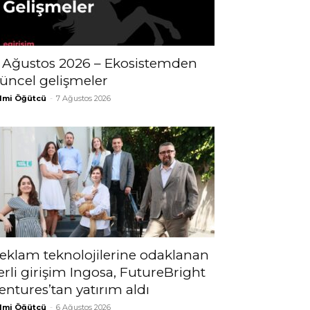
 Ağustos 2026 – Ekosistemden
üncel gelişmeler
lmi Öğütcü
-
7 Ağustos 2026
eklam teknolojilerine odaklanan
erli girişim Ingosa, FutureBright
entures’tan yatırım aldı
lmi Öğütcü
-
6 Ağustos 2026