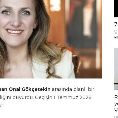
7
g
Hi
han Onal Gökçetekin
arasında planlı bir
R
ındığını duyurdu. Geçişin 1 Temmuz 2026
y
r.
V
Hi