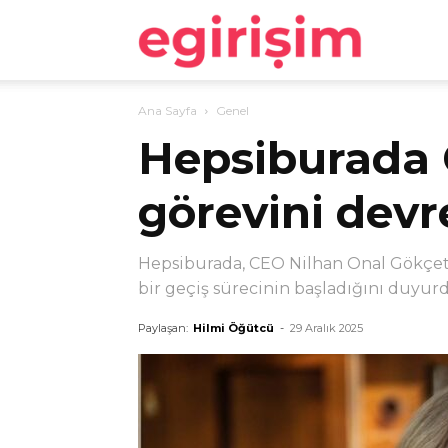
egirişim
Ana Sayfa
Genel
Hepsiburada 
görevini devr
Hepsiburada, CEO Nilhan Onal Gökçetek
bir geçiş sürecinin başladığını duyur
Paylaşan:
Hilmi Öğütcü
-
29 Aralık 2025