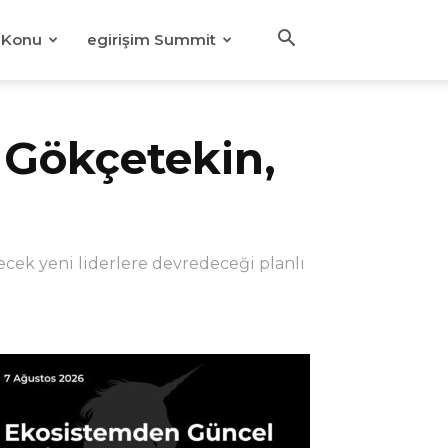
Konu
egirişim Summit
 Gökçetekin,
cek yeni liderlere devredeceği planlı