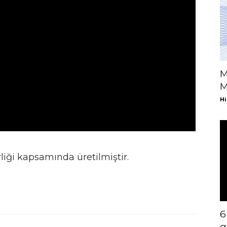
M
M
Hi
rliği kapsamında üretilmiştir.
6
g