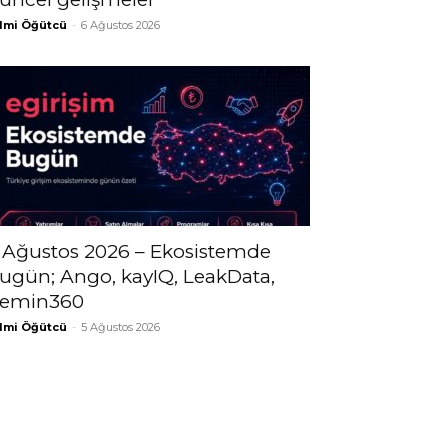
lmi Öğütcü
-
6 Ağustos 2026
 Ağustos 2026 – Ekosistemde
ugün; Ango, kayIQ, LeakData,
emin360
lmi Öğütcü
-
5 Ağustos 2026