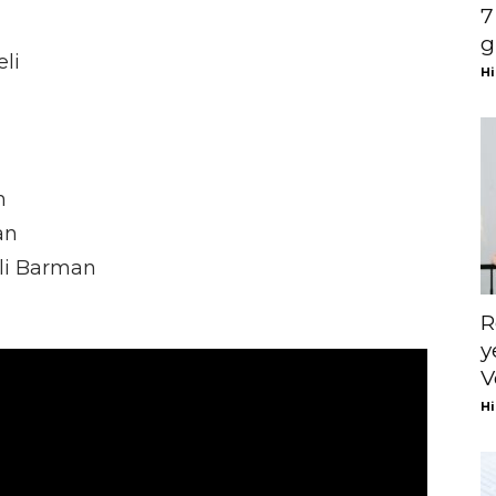
7
g
li
Hi
n
an
Ali Barman
R
y
V
Hi