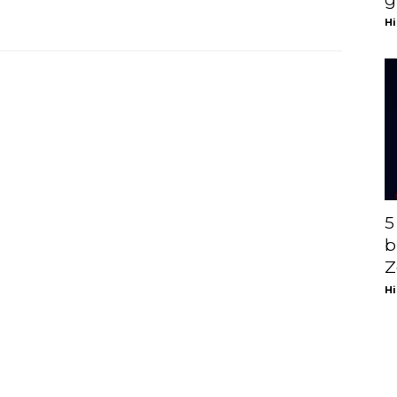
Hi
5
b
Z
Hi