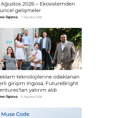
 Ağustos 2026 – Ekosistemden
üncel gelişmeler
lmi Öğütcü
-
7 Ağustos 2026
eklam teknolojilerine odaklanan
erli girişim Ingosa, FutureBright
entures’tan yatırım aldı
lmi Öğütcü
-
6 Ağustos 2026