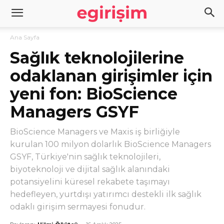
Ana Sayfa
Sağlık teknolojilerine
odaklanan girişimler için
yeni fon: BioScience
Managers GSYF
BioScience Managers ve Maxis iş birliğiyle
kurulan 100 milyon dolarlık BioScience Managers
GSYF, Türkiye'nin sağlık teknolojileri,
biyoteknoloji ve dijital sağlık alanındaki
potansiyelini küresel rekabete taşımayı
hedefleyen, yurtdışı yatırımcı destekli ilk sağlık
odaklı girişim sermayesi fonudur.