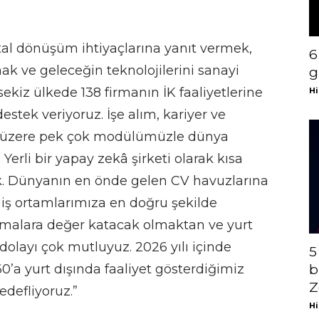
tal dönüşüm ihtiyaçlarına yanıt vermek,
6
ak ve geleceğin teknolojilerini sanayi
g
ekiz ülkede 138 firmanın İK faaliyetlerine
Hi
estek veriyoruz. İşe alım, kariyer ve
k üzere pek çok modülümüzle dünya
Yerli bir yapay zekâ şirketi olarak kısa
ık. Dünyanın en önde gelen CV havuzlarına
ş ortamlarımıza en doğru şekilde
rmalara değer katacak olmaktan ve yurt
olayı çok mutluyuz. 2026 yılı içinde
5
0’a yurt dışında faaliyet gösterdiğimiz
b
Z
edefliyoruz.”
Hi