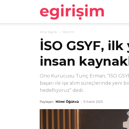
egirişim
Ana Sayfa
Yatırım
İSO GSYF, ilk
insan kaynakl
Ono Kurucusu Tunç Erman, “İSO GSYF’n
başarı ile işe alım süreçlerinde yeni b
hedefliyoruz” dedi.
Paylaşan:
Hilmi Öğütcü
-
9 Aralık 2025