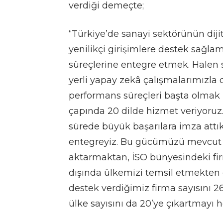
verdiği demeçte;
“Türkiye’de sanayi sektörünün diji
yenilikçi girişimlere destek sağlam
süreçlerine entegre etmek. Halen s
yerli yapay zekâ çalışmalarımızla d
performans süreçleri başta olma
çapında 20 dilde hizmet veriyoruz. 
sürede büyük başarılara imza att
entegreyiz. Bu gücümüzü mevcut i
aktarmaktan, İSO bünyesindeki fi
dışında ülkemizi temsil etmekten d
destek verdiğimiz firma sayısını 26
ülke sayısını da 20’ye çıkartmayı h