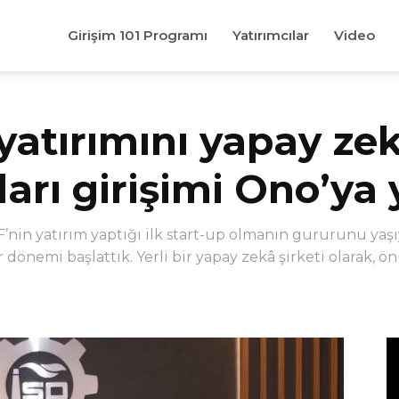
Girişim 101 Programı
Yatırımcılar
Video
 yatırımını yapay ze
arı girişimi Ono’ya 
in yatırım yaptığı ilk start-up olmanın gururunu yaşı
ir dönemi başlattık. Yerli bir yapay zekâ şirketi olarak,