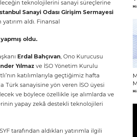
eceğin teknolojilerini sanayi süreçlerine
Hi
İstanbul Sanayi Odası Girişim Sermayesi
n yatırım aldı. Finansal
a yapmış oldu.
aşkanı
Erdal Bahçıvan
, Ono Kurucusu
nder Yılmaz
ve İSO Yönetim Kurulu
ı’nın katılımlarıyla geçtiğimiz hafta
M
M
da Türk sanayisine yön veren İSO üyesi
Hi
lecek ve böylece özellikle işe alımlarda ve
rinin yapay zekâ destekli teknolojileri
SYF tarafından aldıkları yatırımla ilgili