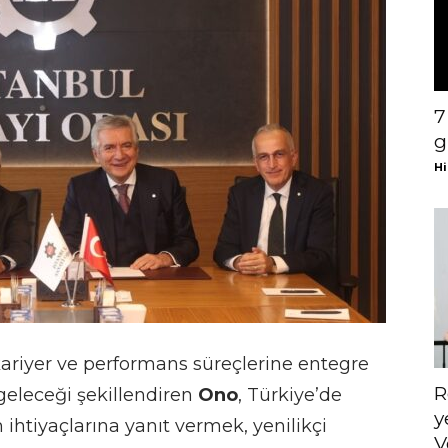
7
g
Hi
 kariyer ve performans süreçlerine entegre
R
geleceği şekillendiren
Ono
, Türkiye’de
y
ihtiyaçlarına yanıt vermek, yenilikçi
V