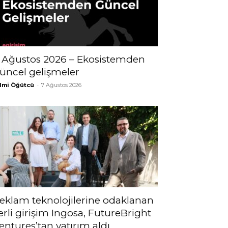
 Ağustos 2026 – Ekosistemden
üncel gelişmeler
lmi Öğütcü
-
7 Ağustos 2026
eklam teknolojilerine odaklanan
erli girişim Ingosa, FutureBright
entures’tan yatırım aldı