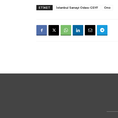
ETIKET
İstanbul Sanayi Odası GSYF
Ono