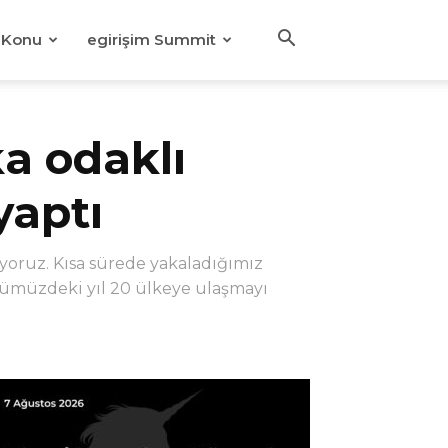
Konu
egirişim Summit
ka odaklı
yaptı
yoruz. Kısa sürede yakaladığımız
 önümüzdeki yıl 20 ülkeye ulaşmayı