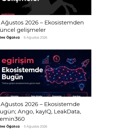
 Ağustos 2026 – Ekosistemden
üncel gelişmeler
lmi Öğütcü
-
6 Ağustos 2026
 Ağustos 2026 – Ekosistemde
ugün; Ango, kayIQ, LeakData,
emin360
lmi Öğütcü
-
5 Ağustos 2026