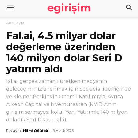
Ana Sayfa
Fal.ai, 4.5 milyar dolar
değerleme üzerinden
140 milyon dolar Seri D
yatırım aldı
fal.ai, gerçek zamanlı üretken medyanın
geleceğini hızlandırmak için Sequoia liderliğinde
ve Kleiner Perkins'in Önemli Katılımıyla, Ayrıca
Alkeon Capital ve NVentures'tan (NVIDIA'nın
girişim sermayesi kolu) Yeni Yatırımla 140 milyon
dolarlık Seri D yatırı aldı.
Paylaşan:
Hilmi Öğütcü
-
9 Aralık 2025