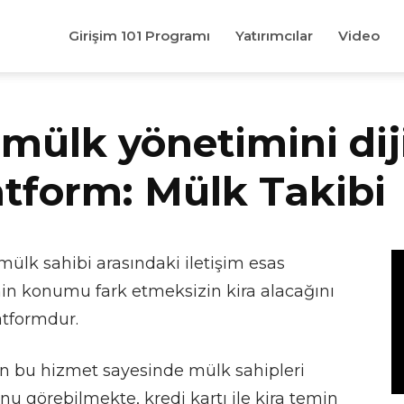
Girişim 101 Programı
Yatırımcılar
Video
e mülk yönetimini dij
latform: Mülk Takibi
e mülk sahibi arasındaki iletişim esas
in konumu fark etmeksizin kira alacağını
atformdur.
ren bu hizmet sayesinde mülk sahipleri
nu görebilmekte, kredi kartı ile kira temin