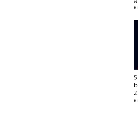
Hi
5
b
Z
Hi