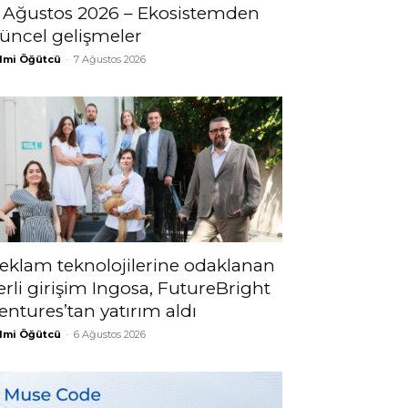
 Ağustos 2026 – Ekosistemden
üncel gelişmeler
lmi Öğütcü
-
7 Ağustos 2026
eklam teknolojilerine odaklanan
erli girişim Ingosa, FutureBright
entures’tan yatırım aldı
lmi Öğütcü
-
6 Ağustos 2026