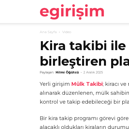
egirişim
Ana Sayfa
Video
Kira takibi il
birleştiren p
Paylaşan:
Hilmi Öğütcü
-
2 Aralık 2025
Yerli girişim
Mülk Takibi
; kiracı v
alınarak düzenlenen, mülk sahibin
kontrol ve takip edebileceği bir pl
Bir kira takip programı görevi gö
alacaklı oldukları kiraların durumu