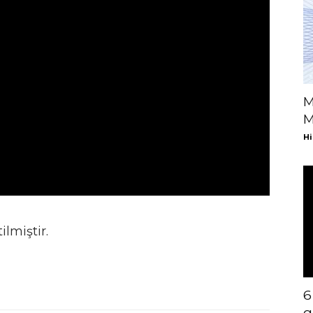
M
M
Hi
ilmiştir.
6
g