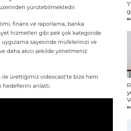
7
 üzerinden yürütebilmektedir.
g
Hi
timi, finans ve raporlama, banka
âyet hizmetleri gibi pek çok kategoride
 uygulama sayesinde mülklerinizi ve
ı ve daha akıcı şekilde yönetmeniz
ile ürettiğimiz videocast’te bize hem
R
hedeflerini anlattı.
y
V
Hi