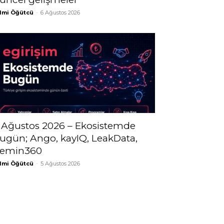
lmi Öğütcü
-
6 Ağustos 2026
 Ağustos 2026 – Ekosistemde
ugün; Ango, kayIQ, LeakData,
emin360
lmi Öğütcü
-
5 Ağustos 2026