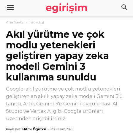
Ana Sayfa
Teknoloji
Akıl yürütme ve çok
modlu yetenekleri
geliştiren yapay zeka
modeli Gemini 3
kullanıma sunuldu
Google, akıl yürütme ve çok modlu yetenekleri
geliştiren en akıllı yapay zeka modeli Gemini 3'ü
tanıttı. Artık Gemini 3'e Gemini uygulaması, AI
Studio ve Vertex AI gibi Google ürünleri
üzerinden erişebilirsiniz.
Paylaşan:
Hilmi Öğütcü
-
20 Kasım 2025