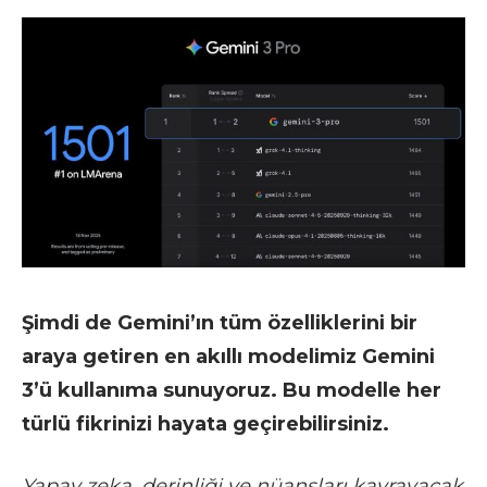
Şimdi de Gemini’ın tüm özelliklerini bir
araya getiren en akıllı modelimiz Gemini
3’ü kullanıma sunuyoruz. Bu modelle her
türlü fikrinizi hayata geçirebilirsiniz.
Yapay zeka, derinliği ve nüansları kavrayacak