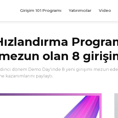
Girişim 101 Programı
Yatırımcılar
Video
landırma Programı
ezun olan 8 girişi
nci dönem Demo Day'inde 8 yeni girişimi mezun eder
üme kazanımlarını paylaştı.