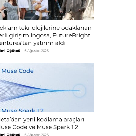
eklam teknolojilerine odaklanan
erli girişim Ingosa, FutureBright
entures’tan yatırım aldı
lmi Öğütcü
-
6 Ağustos 2026
eta’dan yeni kodlama araçları:
use Code ve Muse Spark 1.2
lmi Öğütcü
-
6 Ağustos 2026