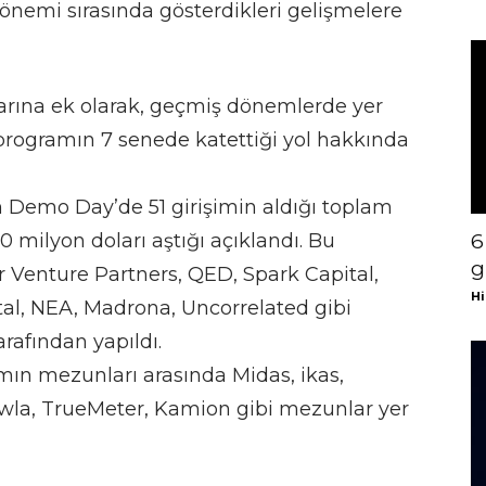
önemi sırasında gösterdikleri gelişmelere
arına ek olarak, geçmiş dönemlerde yer
programın 7 senede katettiği yol hakkında
Demo Day’de 51 girişimin aldığı toplam
50 milyon doları aştığı açıklandı. Bu
6
g
 Venture Partners, QED, Spark Capital,
Hi
tal, NEA, Madrona, Uncorrelated gibi
rafından yapıldı.
n mezunları arasında Midas, ikas,
owla, TrueMeter, Kamion gibi mezunlar yer