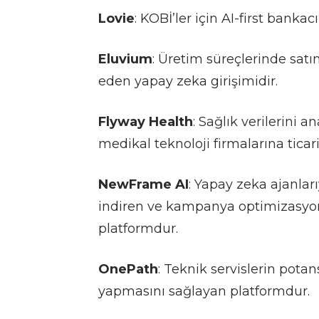
Lovie
: KOBİ’ler için AI-first banka
Eluvium
: Üretim süreçlerinde sat
eden yapay zeka girişimidir.
Flyway Health
: Sağlık verilerini a
medikal teknoloji firmalarına ticari
NewFrame AI
: Yapay zeka ajanlar
indiren ve kampanya optimizasyonu
platformdur.
OnePath
: Teknik servislerin pota
yapmasını sağlayan platformdur.