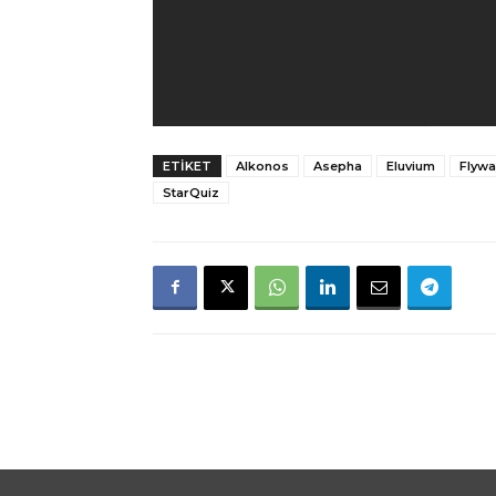
ETIKET
Alkonos
Asepha
Eluvium
Flywa
StarQuiz