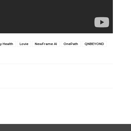
y Health
Lovie
NewFrame AI
OnePath
QNBEYOND