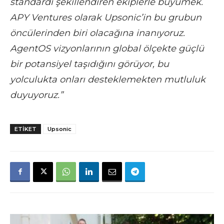
standardı şekillendiren ekiplerle büyümek.
APY Ventures olarak Upsonic’in bu grubun
öncülerinden biri olacağına inanıyoruz.
AgentOS vizyonlarının global ölçekte güçlü
bir potansiyel taşıdığını görüyor, bu
yolculukta onları desteklemekten mutluluk
duyuyoruz.”
ETIKET
Upsonic