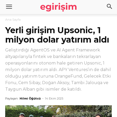
Ana Sayfa
Yerli girişim Upsonic, 1
milyon dolar yatırım aldı
Geliştirdiği AgentOS ve AI Agent Framework
altyapılarıyla fintek ve bankaların tekrarlayan
operasyonlarını otonom hale getiren Upsonic, 1
milyon dolar yatırım aldı. APY Ventures’in de dahil
olduğu yatırım turuna OrangeFund, Gelecek Etki
Fonu, Cem Sibay, Doğan Aksoy, Tambi Jalouqa ve
Taygun Alban gibi isimler de katıldı.
Paylaşan:
Hilmi Öğütcü
-
14 Ekim 2025