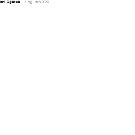
lmi Öğütcü
-
4 Ağustos 2026