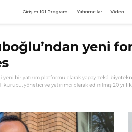
Girişim 101 Programı
Yatırımcılar
Video
üboğlu’ndan yeni fo
es
 yeni bir yatırım platformu olarak yapay zekâ, biyotekno
, kurucu, yönetici ve yatırımcı olarak edinilmiş 20 yıll