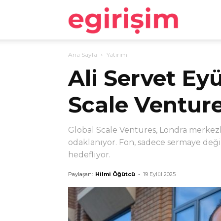
egirişim
Ana Sayfa
Yatırım
Ali Servet Ey
Scale Ventur
Global Scale Ventures, Londra merkezli
odaklanıyor. Fon, sadece sermaye değil
hedefliyor.
Paylaşan:
Hilmi Öğütcü
-
19 Eylül 2025