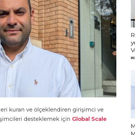
R
y
V
Hi
etleri kuran ve ölçeklendiren girişimci ve
rişimcileri desteklemek için
Global Scale
M
M