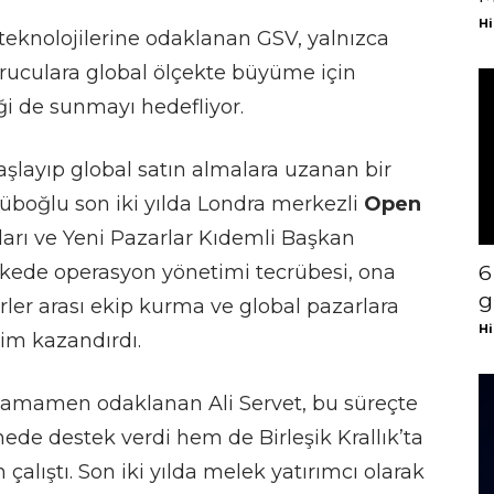
Hi
 teknolojilerine odaklanan GSV, yalnızca
uculara global ölçekte büyüme için
ği de sunmayı hedefliyor.
aşlayıp global satın almalara uzanan bir
yüboğlu son iki yılda Londra merkezli
Open
arı ve Yeni Pazarlar Kıdemli Başkan
 ülkede operasyon yönetimi tecrübesi, ona
6
g
rler arası ekip kurma ve global pazarlara
Hi
im kazandırdı.
 tamamen odaklanan Ali Servet, bu süreçte
ede destek verdi hem de Birleşik Krallık’ta
 çalıştı. Son iki yılda melek yatırımcı olarak