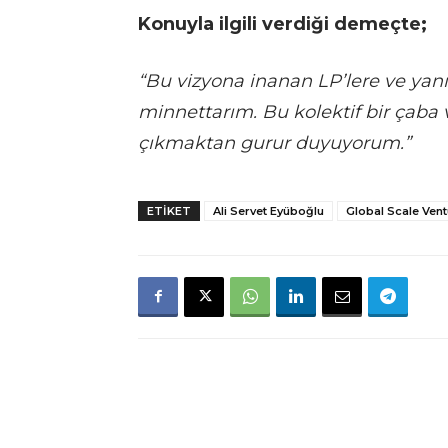
Konuyla ilgili verdiği demeçte;
“Bu vizyona inanan LP’lere ve yan
minnettarım. Bu kolektif bir çaba 
çıkmaktan gurur duyuyorum.”
ETIKET
Ali Servet Eyüboğlu
Global Scale Ven