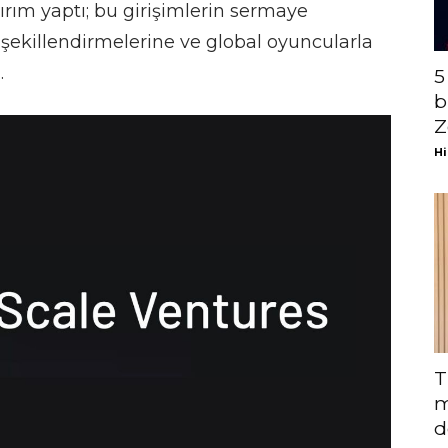
tırım yaptı; bu girişimlerin sermaye
 şekillendirmelerine ve global oyuncularla
.
5
b
Z
Hi
T
m
d