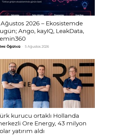
 Ağustos 2026 – Ekosistemde
ugün; Ango, kayIQ, LeakData,
emin360
lmi Öğütcü
-
5 Ağustos 2026
ürk kurucu ortaklı Hollanda
erkezli Ore Energy, 43 milyon
olar yatırım aldı