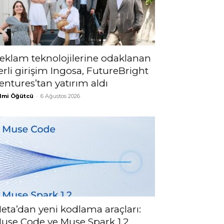
eklam teknolojilerine odaklanan
erli girişim Ingosa, FutureBright
entures’tan yatırım aldı
lmi Öğütcü
-
6 Ağustos 2026
eta’dan yeni kodlama araçları:
use Code ve Muse Spark 1.2