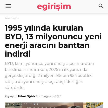
Ana Sayfa
1995 yılında kurulan
BYD, 13 milyonuncu yeni
enerji aracını banttan
indirdi
BYD, 13 milyonuncu yeni enerji aracını üretim
bandından indirirken, 2025’in ilk yarısında
gerçekleştirdiği 2 milyon 145 bin 954 adetlik
satışla da yeni enerji araç satış liderliğini
sürdürdü.
Paylaşan:
Hilmi Öğütcü
-
11 Ağustos 2025