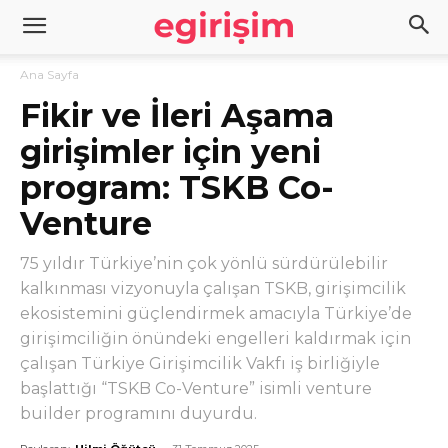
Ana Sayfa
Fikir ve İleri Aşama
girişimler için yeni
program: TSKB Co-
Venture
75 yıldır Türkiye’nin çok yönlü sürdürülebilir
kalkınması vizyonuyla çalışan TSKB, girişimcilik
ekosistemini güçlendirmek amacıyla Türkiye’de
girişimciliğin önündeki engelleri kaldırmak için
çalışan Türkiye Girişimcilik Vakfı iş birliğiyle
başlattığı “TSKB Co-Venture” isimli venture
builder programını duyurdu.