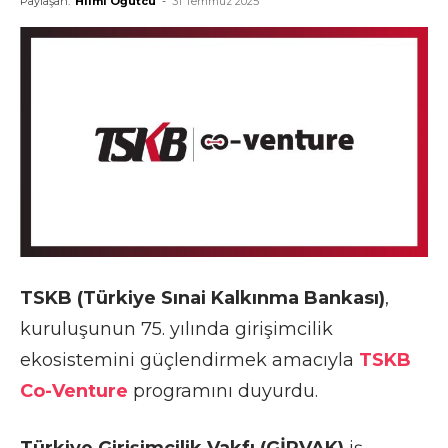
Paylaşan:
Hilmi Öğütcü
-
31 Temmuz 2025
TSKB (Türkiye Sınai Kalkınma Bankası)
,
kuruluşunun 75. yılında girişimcilik
ekosistemini güçlendirmek amacıyla
TSKB
Co-Venture
programını duyurdu.
Türkiye Girişimcilik Vakfı (GİRVAK)
iş