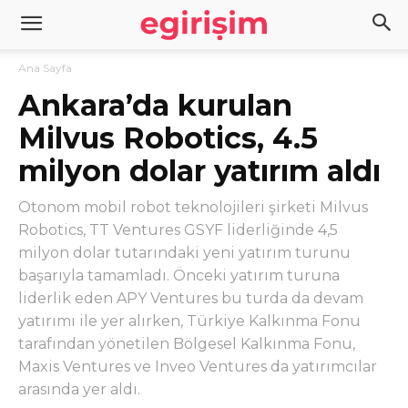
Ana Sayfa
Ankara’da kurulan
Milvus Robotics, 4.5
milyon dolar yatırım aldı
Otonom mobil robot teknolojileri şirketi Milvus
Robotics, TT Ventures GSYF liderliğinde 4,5
milyon dolar tutarındaki yeni yatırım turunu
başarıyla tamamladı. Önceki yatırım turuna
liderlik eden APY Ventures bu turda da devam
yatırımı ile yer alırken, Türkiye Kalkınma Fonu
tarafından yönetilen Bölgesel Kalkınma Fonu,
Maxis Ventures ve Inveo Ventures da yatırımcılar
arasında yer aldı.