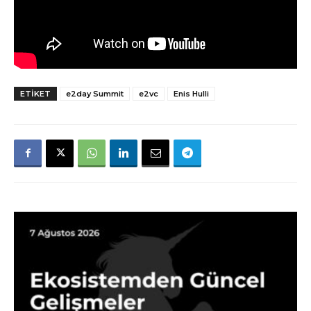
ETIKET
e2day Summit
e2vc
Enis Hulli