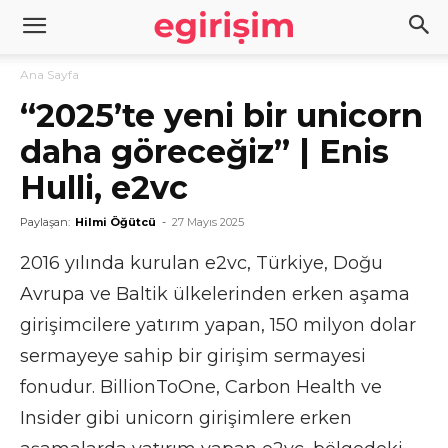
Ana Sayfa
“2025’te yeni bir unicorn
daha göreceğiz” | Enis
Hulli, e2vc
Paylaşan:
Hilmi Öğütcü
-
27 Mayıs 2025
2016 yılında kurulan e2vc, Türkiye, Doğu
Avrupa ve Baltik ülkelerinden erken aşama
girişimcilere yatırım yapan, 150 milyon dolar
sermayeye sahip bir girişim sermayesi
fonudur. BillionToOne, Carbon Health ve
Insider gibi unicorn girişimlere erken