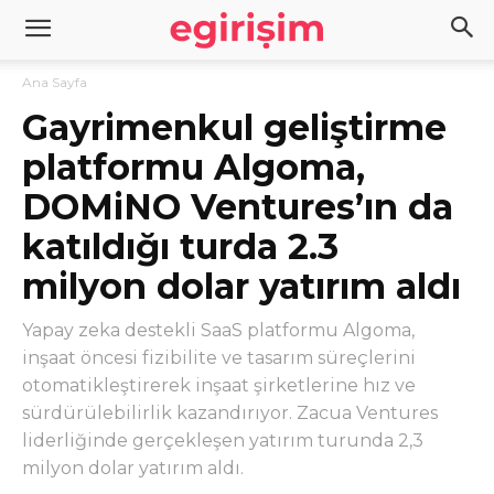
Ana Sayfa
Gayrimenkul geliştirme
platformu Algoma,
DOMiNO Ventures’ın da
katıldığı turda 2.3
milyon dolar yatırım aldı
Yapay zeka destekli SaaS platformu Algoma,
inşaat öncesi fizibilite ve tasarım süreçlerini
otomatikleştirerek inşaat şirketlerine hız ve
sürdürülebilirlik kazandırıyor. Zacua Ventures
liderliğinde gerçekleşen yatırım turunda 2,3
milyon dolar yatırım aldı.