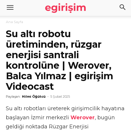
Ana Sayfa
Su altı robotu
üretiminden, rüzgar
enerjisi santrali
kontrolüne | Werover,
Balca Yılmaz | egirişim
Videocast
Paylaşan:
Hilmi Öğütcü
-
5 Şubat 2025
Su altı robotları üreterek girişimcilik hayatına
başlayan İzmir merkezli
Werover
, bugün
geldiği noktada Rüzgar Enerjisi