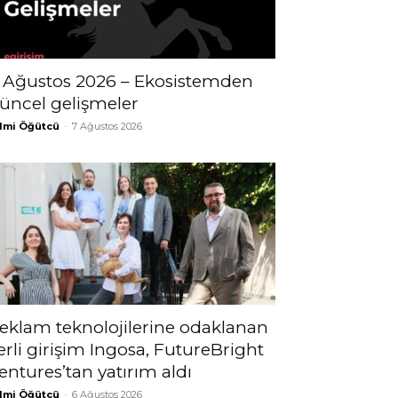
 Ağustos 2026 – Ekosistemden
üncel gelişmeler
lmi Öğütcü
-
7 Ağustos 2026
eklam teknolojilerine odaklanan
erli girişim Ingosa, FutureBright
entures’tan yatırım aldı
lmi Öğütcü
-
6 Ağustos 2026