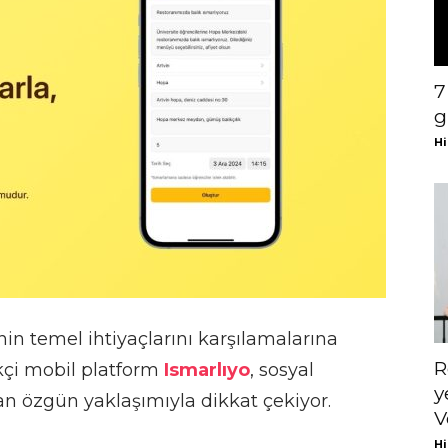
7
g
Hi
nin temel ihtiyaçlarını karşılamalarına
R
kçi mobil platform
Ismarlıyo
, sosyal
y
an özgün yaklaşımıyla dikkat çekiyor.
V
Hi