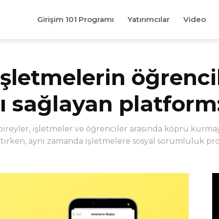
Girişim 101 Programı
Yatırımcılar
Video
işletmelerin öğrenci
 sağlayan platform:
ireyler, işletmeler ve öğrenciler arasında köprü kurm
etirken, aynı zamanda işletmelere sosyal sorumluluk proj