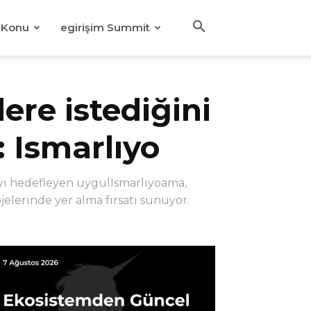
Konu
egirişim Summit
lere istediğini
 Ismarlıyo
ayı hedefleyen uygulIsmarlıyoama,
elerinde yer alma fırsatı sunuyor.