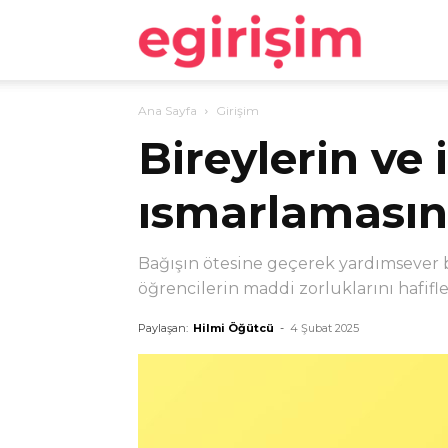
egirişim
Ana Sayfa
Girişim
Bireylerin ve 
ısmarlamasını
Bağışın ötesine geçerek yardımsever b
öğrencilerin maddi zorluklarını hafifl
Paylaşan:
Hilmi Öğütcü
-
4 Şubat 2025