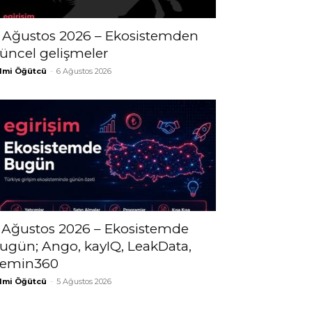
 Ağustos 2026 – Ekosistemden
üncel gelişmeler
lmi Öğütcü
-
6 Ağustos 2026
 Ağustos 2026 – Ekosistemde
ugün; Ango, kayIQ, LeakData,
emin360
lmi Öğütcü
-
5 Ağustos 2026