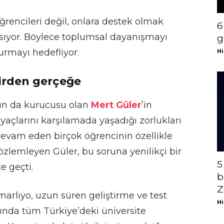
ğrencileri değil, onlara destek olmak
6
psıyor. Böylece toplumsal dayanışmayı
g
turmayı hedefliyor.
Hi
kirden gerçeğe
nın da kurucusu olan
Mert Güler
’in
iyaçlarını karşılamada yaşadığı zorlukları
devam eden birçok öğrencinin özellikle
özlemleyen Güler, bu soruna yenilikçi bir
5
 geçti.
b
Z
marlıyo, uzun süren geliştirme ve test
Hi
şında tüm Türkiye’deki üniversite