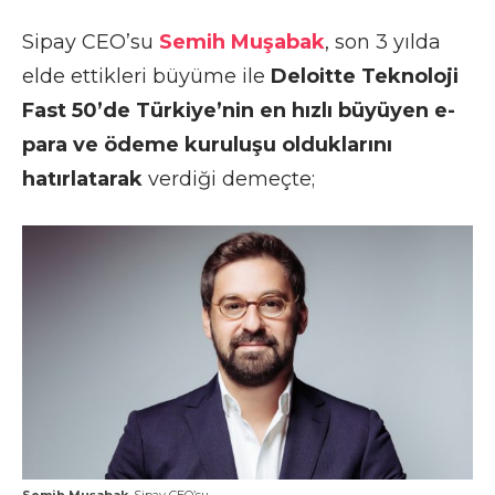
Sipay CEO’su
Semih Muşabak
, son 3 yılda
elde ettikleri büyüme ile
Deloitte Teknoloji
Fast 50’de Türkiye’nin en hızlı büyüyen e-
para ve ödeme kuruluşu olduklarını
hatırlatarak
verdiği demeçte;
Semih Muşabak
, Sipay CEO’su