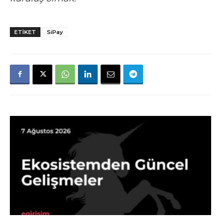
ETIKET
SiPay