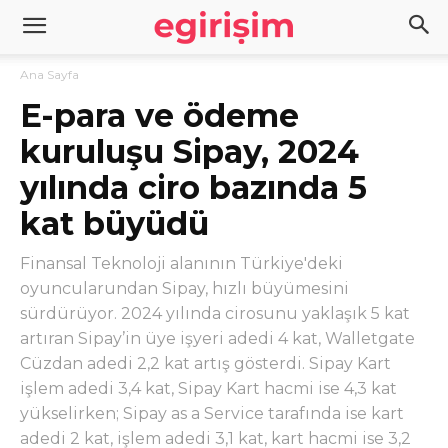
Ana Sayfa
E-para ve ödeme
kuruluşu Sipay, 2024
yılında ciro bazında 5
kat büyüdü
Finansal Teknoloji alanının Türkiye'deki
oyuncularundan Sipay, hızlı büyümesini
sürdürüyor. 2024 yılında cirosunu yaklaşık 5 kat
artıran Sipay’in üye işyeri adedi 4 kat, Walletgate
Cüzdan adedi 2,2 kat artış gösterdi. Sipay Kart
işlem adedi 3,4 kat, Sipay Kart hacmi ise 4,3 kat
yükselirken; Sipay as a Service tarafında ise kart
adedi 2 kat, işlem adedi 3,1 kat, kart hacmi ise 3,2