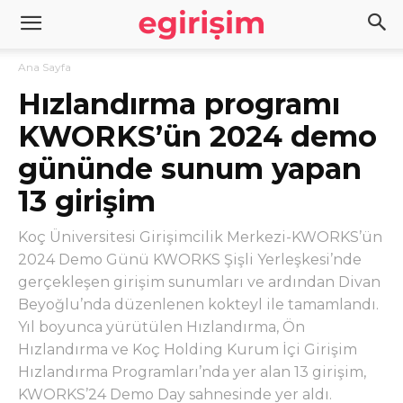
Ana Sayfa
Hızlandırma programı
KWORKS’ün 2024 demo
gününde sunum yapan
13 girişim
Koç Üniversitesi Girişimcilik Merkezi-KWORKS’ün
2024 Demo Günü KWORKS Şişli Yerleşkesi’nde
gerçekleşen girişim sunumları ve ardından Divan
Beyoğlu’nda düzenlenen kokteyl ile tamamlandı.
Yıl boyunca yürütülen Hızlandırma, Ön
Hızlandırma ve Koç Holding Kurum İçi Girişim
Hızlandırma Programları’nda yer alan 13 girişim,
KWORKS’24 Demo Day sahnesinde yer aldı.