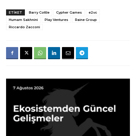
ETIKET
Barry Cottle
Cypher Games
e2vc
Humam Sakhnini
Play Ventures
Raine Group
Riccardo Zacconi