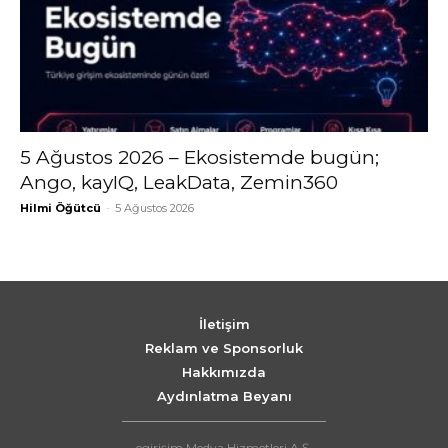
5 Ağustos 2026 – Ekosistemde bugün;
Ango, kayIQ, LeakData, Zemin360
Hilmi Öğütcü
-
5 Ağustos 2026
İletişim
Reklam ve Sponsorluk
Hakkımızda
Aydınlatma Beyanı
egirişim Medya Hizmetleri A.Ş.