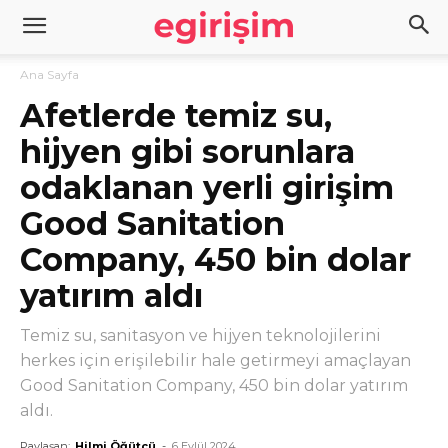
Ana Sayfa
Afetlerde temiz su,
hijyen gibi sorunlara
odaklanan yerli girişim
Good Sanitation
Company, 450 bin dolar
yatırım aldı
Temiz su, sanitasyon ve hijyen teknolojilerini
herkes için erişilebilir hale getirmeyi amaçlayan
Good Sanitation Company, 450 bin dolar yatırım
aldı.
Paylaşan:
Hilmi Öğütcü
-
6 Eylül 2024