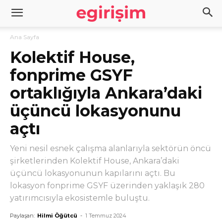
Ana Sayfa
Kolektif House,
fonprime GSYF
ortaklığıyla Ankara’daki
üçüncü lokasyonunu
açtı
Yeni nesil esnek çalışma alanlarıyla sektörün öncü
şirketlerinden Kolektif House, Ankara’daki
üçüncü lokasyonunun kapılarını açtı. Bu
lokasyon fonprime GSYF üzerinden yaklaşık 280
yatırımcısıyla ekosistemle buluştu.
Paylaşan:
Hilmi Öğütcü
-
1 Temmuz 2024