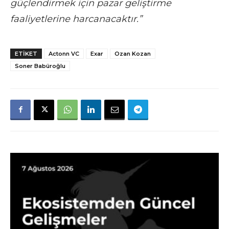
güçlendirmek için pazar geliştirme
faaliyetlerine harcanacaktır.”
ETIKET
Actonn VC
Exar
Ozan Kozan
Soner Babüroğlu