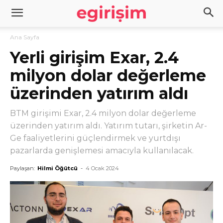
Ana Sayfa
Yerli girişim Exar, 2.4
milyon dolar değerleme
üzerinden yatırım aldı
BTM girişimi Exar, 2.4 milyon dolar değerleme
üzerinden yatırım aldı. Yatırım tutarı, şirketin Ar-
Ge faaliyetlerini güçlendirmek ve yurtdışı
pazarlarda genişlemesi amacıyla kullanılacak.
Paylaşan:
Hilmi Öğütcü
-
4 Ocak 2024