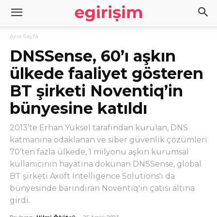
Ana Sayfa
DNSSense, 60’ı aşkın
ülkede faaliyet gösteren
BT şirketi Noventiq’in
bünyesine katıldı
2013’te Erhan Yüksel tarafından kurulan, DNS
katmanına odaklanan ve siber güvenlik çözümleri
70’ten fazla ülkede, 1 milyonu aşkın kurumsal
kullanıcının hayatına dokunan DNSSense, global
BT şirketi Axoft Intelligence Solutions'ı da
bünyesinde barındıran Noventiq'in çatısı altına
girdi.