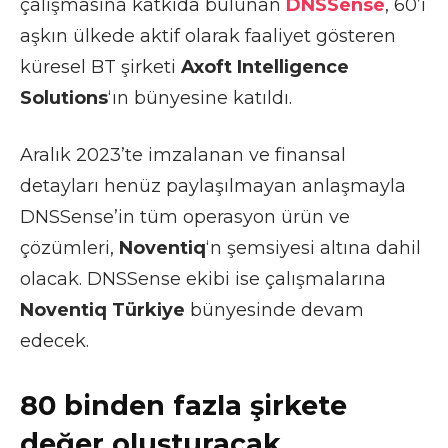
çalışmasına katkıda bulunan
DNSSense
, 60’ı
aşkın ülkede aktif olarak faaliyet gösteren
küresel BT şirketi
Axoft Intelligence
Solutions
‘ın bünyesine katıldı.
Aralık 2023’te imzalanan ve finansal
detayları henüz paylaşılmayan anlaşmayla
DNSSense’in tüm operasyon ürün ve
çözümleri,
Noventiq
‘n şemsiyesi altına dahil
olacak. DNSSense ekibi ise çalışmalarına
Noventiq Türkiye
bünyesinde devam
edecek.
80 binden fazla şirkete
değer oluşturacak