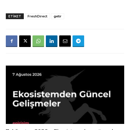
ETIKET
FreshDirect
getir