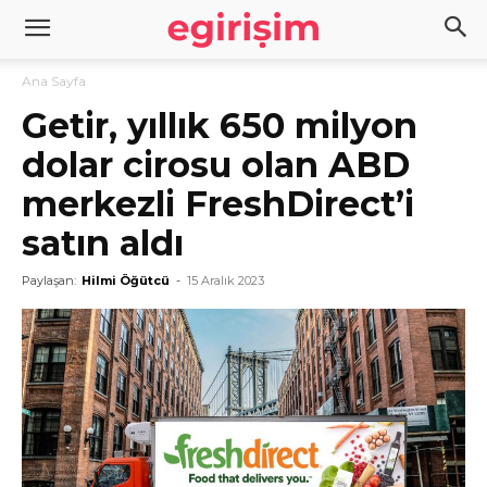
Ana Sayfa
Getir, yıllık 650 milyon
dolar cirosu olan ABD
merkezli FreshDirect’i
satın aldı
Paylaşan:
Hilmi Öğütcü
-
15 Aralık 2023