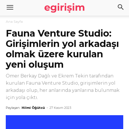
Ana Sayfa
Fauna Venture Studio:
Girişimlerin yol arkadaşı
olmak üzere kurulan
yeni oluşum
Ömer Berkay Dağlı ve Ekrem Tekin tarafından
kurulan Fauna Venture Studio, girişimlerin yol
arkadaşı olup, her anlarında yanlarına bulunmak
için yola çıktı.
Paylaşan:
Hilmi Öğütcü
-
27 Kasım 2023