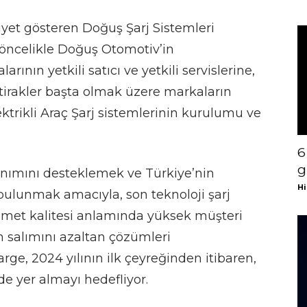
iyet gösteren Doğuş Şarj Sistemleri
 öncelikle Doğuş Otomotiv’in
rının yetkili satıcı ve yetkili servislerine,
tirakler başta olmak üzere markaların
trikli Araç Şarj sistemlerinin kurulumu ve
6
g
llanımını desteklemek ve Türkiye’nin
Hi
bulunmak amacıyla, son teknoloji şarj
izmet kalitesi anlamında yüksek müşteri
salımını azaltan çözümleri
ge, 2024 yılının ilk çeyreğinden itibaren,
de yer almayı hedefliyor.