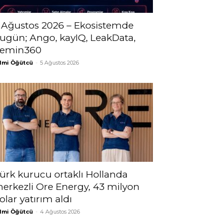
 Ağustos 2026 – Ekosistemde
ugün; Ango, kayIQ, LeakData,
emin360
lmi Öğütcü
-
5 Ağustos 2026
ürk kurucu ortaklı Hollanda
erkezli Ore Energy, 43 milyon
olar yatırım aldı
lmi Öğütcü
-
4 Ağustos 2026