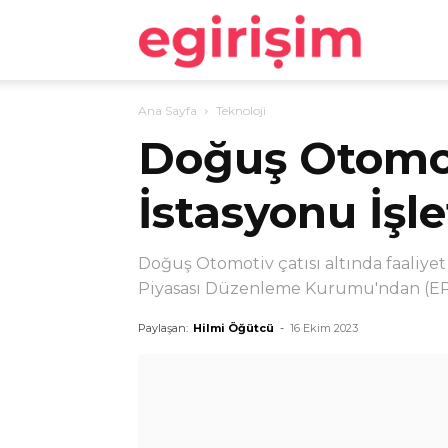
egirişim
Ana Sayfa
Teknoloji
Doğuş Otomot
İstasyonu İşle
Doğuş Otomotiv çatısı altında faaliyet
Piyasası Düzenleme Kurumu'ndan (EPDK
Paylaşan:
Hilmi Öğütcü
-
16 Ekim 2023