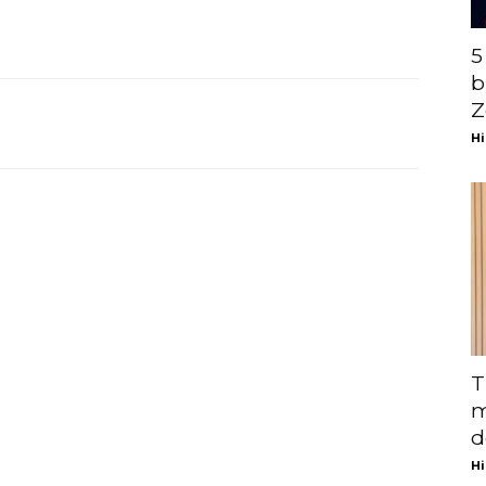
5
b
Z
Hi
T
m
d
Hi