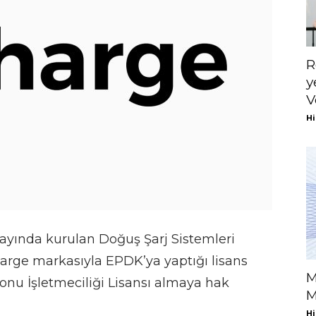
R
y
V
Hi
ayında kurulan Doğuş Şarj Sistemleri
arge markasıyla EPDK’ya yaptığı lisans
M
onu İşletmeciliği Lisansı almaya hak
M
Hi