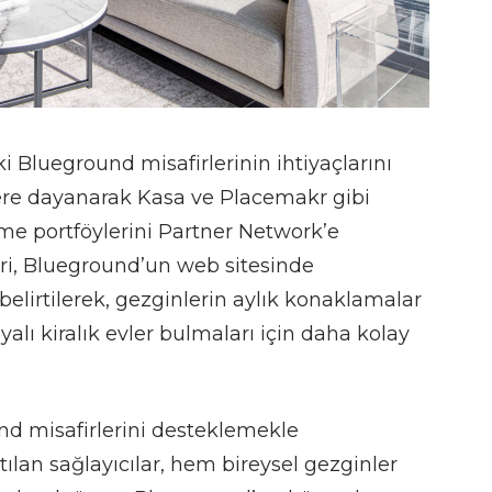
 Blueground misafirlerinin ihtiyaçlarını
lere dayanarak
Kasa
ve
Placemakr
gibi
leme portföylerini Partner Network’e
eri, Blueground’un web sitesinde
 belirtilerek, gezginlerin aylık konaklamalar
lyalı kiralık evler bulmaları için daha kolay
d misafirlerini desteklemekle
lan sağlayıcılar, hem bireysel gezginler