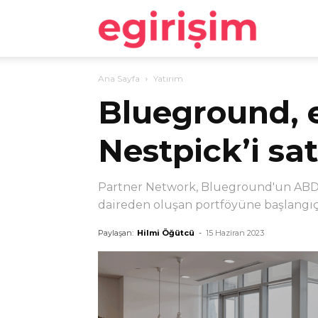
egirişim
Ana Sayfa
Yatırım
Blueground, 
Nestpick’i sat
Partner Network, Blueground'un ABD'de
daireden oluşan portföyüne başlangıçt
Paylaşan:
Hilmi Öğütcü
-
15 Haziran 2023