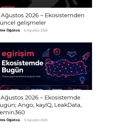
 Ağustos 2026 – Ekosistemden
üncel gelişmeler
lmi Öğütcü
-
6 Ağustos 2026
 Ağustos 2026 – Ekosistemde
ugün; Ango, kayIQ, LeakData,
emin360
lmi Öğütcü
-
5 Ağustos 2026