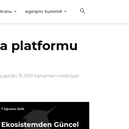
Konu
egirişim Summit
ma platformu
l çaptaki 15.000 tamamen mobilyalı