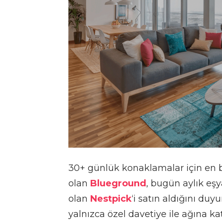
30+ günlük konaklamalar için en 
olan
Blueground
, bugün aylık eşy
olan
Nestpick
‘i satın aldığını du
yalnızca özel davetiye ile ağına ka