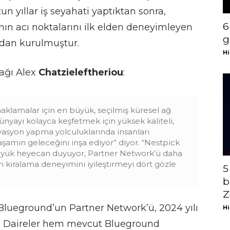
zun yıllar iş seyahati yaptıktan sonra,
6
anın acı noktalarını ilk elden deneyimleyen
g
ndan kurulmuştur.
Hi
ağı Alex
Chatzieleftheriou
:
aklamalar için en büyük, seçilmiş küresel ağ
nyayı kolayca keşfetmek için yüksek kaliteli,
rvasyon yapma yolculuklarında insanları
şamın geleceğini inşa ediyor” diyor. “Nestpick
yük heyecan duyuyor, Partner Network’ü daha
n kiralama deneyimini iyileştirmeyi dört gözle
5
b
Z
 Blueground’un Partner Network’ü, 2024 yılı
Hi
p.. Daireler hem mevcut Blueground