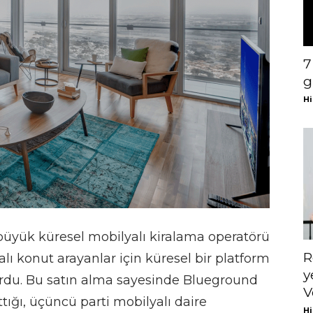
7
g
Hi
büyük küresel mobilyalı kiralama operatörü
R
alı konut arayanlar için küresel bir platform
y
yurdu. Bu satın alma sayesinde Blueground
V
ttığı, üçüncü parti mobilyalı daire
Hi