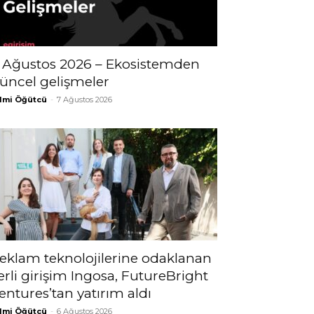
 Ağustos 2026 – Ekosistemden
üncel gelişmeler
lmi Öğütcü
-
7 Ağustos 2026
eklam teknolojilerine odaklanan
erli girişim Ingosa, FutureBright
entures’tan yatırım aldı
lmi Öğütcü
-
6 Ağustos 2026