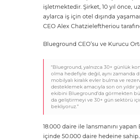
işletmektedir. Şirket, 10 yıl önce, u
aylarca iş için otel dışında yaşam
CEO Alex Chatzieleftheriou tarafı
Blueground CEO’su ve Kurucu Ort
“Blueground, yalnızca 30+ günlük kon
olma hedefiyle değil, aynı zamanda dü
mobilyalı kiralık evler bulma ve reze
desteklemek amacıyla son on yıldır ya
ekibini Blueground’da görmekten bü
da geliştirmeyi ve 30+ gün sektörü içi
bekliyoruz.”
18.000 daire ile lansmanını yapan
içinde 50.000 daire hedeine sahi