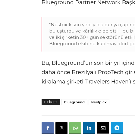
Blueground Partner Network Başk
“Nestpick son yedi yılda dünya çapınd
buluşturdu ve kârlılık elde etti – bu 
ve iki şirketin 30+ gün sektörünü etki
Blueground ekibine katılmayı dört gö
Bu, Blueground’un son bir yıl içind
daha önce Brezilyalı PropTech giriş
kiralama şirketi Travelers Haven’ı
ETIKET
blueground
Nestpick