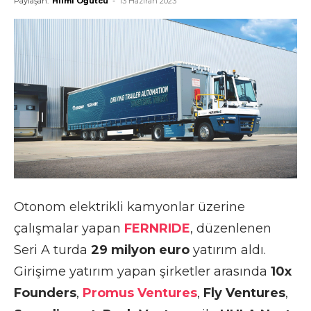
Paylaşan:
Hilmi Öğütcü
-
13 Haziran 2023
Otonom elektrikli kamyonlar üzerine
çalışmalar yapan
FERNRIDE
, düzenlenen
Seri A turda
29 milyon euro
yatırım aldı.
Girişime yatırım yapan şirketler arasında
10x
Founders
,
Promus Ventures
,
Fly Ventures
,