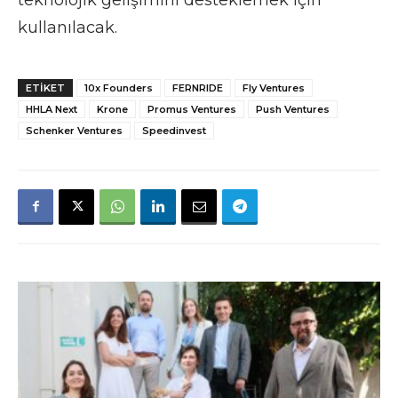
kullanılacak.
ETIKET
10x Founders
FERNRIDE
Fly Ventures
HHLA Next
Krone
Promus Ventures
Push Ventures
Schenker Ventures
Speedinvest