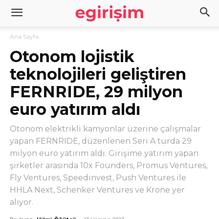
Ana Sayfa
Otonom lojistik
teknolojileri geliştiren
FERNRIDE, 29 milyon
euro yatırım aldı
Otonom elektrikli kamyonlar üzerine çalışmalar
yapan FERNRIDE, düzenlenen Seri A turda 29
milyon euro yatırım aldı. Girişime yatırım yapan
şirketler arasında 10x Founders, Promus Ventures,
Fly Ventures, Speedinvest, Push Ventures ile
HHLA Next, Schenker Ventures ve Krone yer
alıyor.