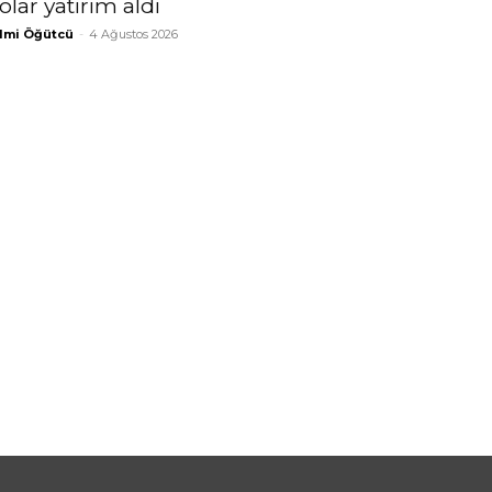
olar yatırım aldı
lmi Öğütcü
-
4 Ağustos 2026