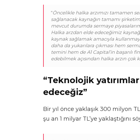
“
Öncelikle halka arzımızı tamamen ser
sağlanacak kaynağın tamamı şirketimiz 
mevcut durumda sermaye piyasalarımız
Halka arzdan elde edeceğimiz kaynağ
kaynak sağlamak amacıyla kullanmayı 
daha da yukarılara çıkması hem sermay
temini hem de A1 Capital’in başarılı fi
edebilmek açısından halka arzın çok 
“Teknolojik yatırıml
edeceğiz”
Bir yıl önce yaklaşık 300 milyon T
şu an 1 milyar TL’ye yaklaştığını s