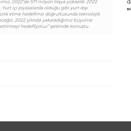
d
ımız, 2022’de 571 milyon liraya yükseldi. 2022
. Yurt içi piyasalarda olduğu gibi yurt dışı
Hi
acılık etme hedefimiz doğrultusunda teknolojik
ceğiz. 2022 yılında yakaladığımız büyüme
ettirmeyi hedefliyoruz”
şeklinde konuştu.