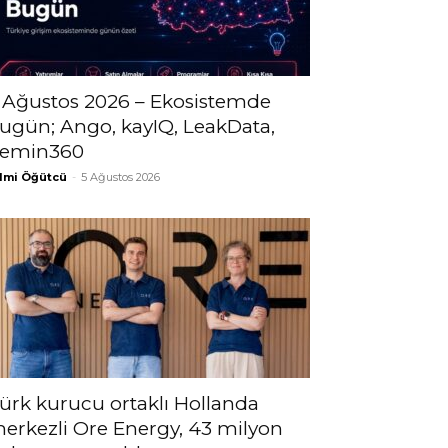
 Ağustos 2026 – Ekosistemde
ugün; Ango, kayIQ, LeakData,
emin360
lmi Öğütcü
-
5 Ağustos 2026
ürk kurucu ortaklı Hollanda
erkezli Ore Energy, 43 milyon