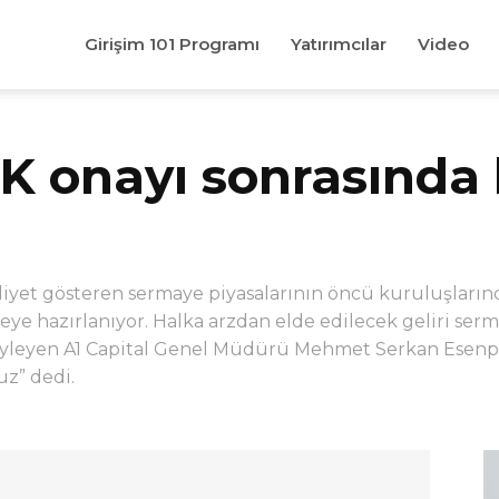
Girişim 101 Programı
Yatırımcılar
Video
PK onayı sonrasında 
iyet gösteren sermaye piyasalarının öncü kuruluşlarında
eye hazırlanıyor. Halka arzdan elde edilecek geliri serm
öyleyen A1 Capital Genel Müdürü Mehmet Serkan Esenpak
uz” dedi.