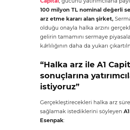
Capital
, gücünü yatırımcılarla pay
100 milyon TL nominal değerli s
arz etme kararı alan şirket,
Serma
olduğu onayla halka arzını gerçek
gelirin tamamını sermaye piyasalar
k
â
rlılığının daha da yukarı çıkartı
“Halka arz ile A1 Capit
sonuçlarına yatırımcı
istiyoruz”
Gerçekleştirecekleri halka arz sür
sağlamak istediklerini söyleyen
A1
Esenpak
: