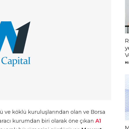
R
y
V
Hi
ü ve köklü kuruluşlarından olan ve Borsa
 aracı kurumdan biri olarak öne çıkan
A1
M