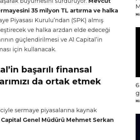
laşarak
büyümesini sürdürüyor.
Mevcut
M
ermayesini 35 milyon TL artırma ve halka
Hi
ye Piyasası Kurulu’ndan (SPK) almış
leştirecek ve halka arzdan elde edeceği
ının güçlendirilmesi ve A1 Capital’in
lması için kullanacak.
al’in başarılı finansal
larımızı da ortak etmek
6
g
Hi
eciyle sermaye piyasalarına kaynak
 Capital Genel Müdürü Mehmet Serkan