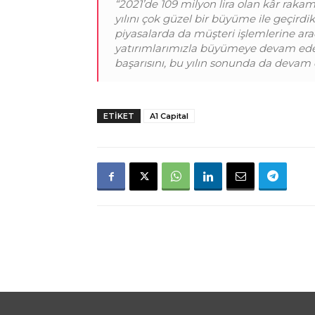
“2021’de 109 milyon lira olan kâr rakam
yılını çok güzel bir büyüme ile geçirdik
piyasalarda da müşteri işlemlerine ar
yatırımlarımızla büyümeye devam ede
başarısını, bu yılın sonunda da devam 
ETIKET
A1 Capital