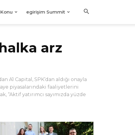
Konu
egirişim Summit
halka arz
n A1 Capital, SPK’dan aldığı onayla
aye piyasalarındaki faaliyetlerini
, “Aktif yatırımcı sayımızda yüzde