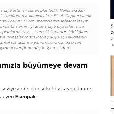
maye artırımı olarak planladık. Halka arzdan
tarafından kullanılacaktır. Biz A1 Capital olarak
a 1 milyar TL’nin üzerinde fon sağlamaktayız.
5
ın da tamamını yine sermaye piyasalarımıza
planlamaktayız. Hem A1 Capital’in k
â
rlılığının
b
e piyasalarımızın ihtiyaç duyduğu likiditenin
Z
nansal sonuçlarına yatırımcılarımızı da ortak
Hi
kıymetli olduğunu düşünüyoruz.
”
dedi.
arımızla büyümeye devam
L seviyesinde olan şirket öz kaynaklarının
öyleyen
Esenpak
:
T
m