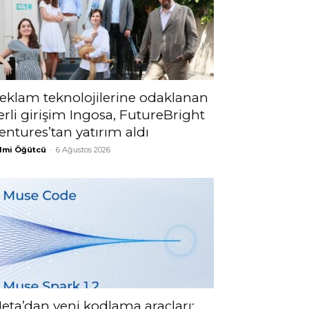
eklam teknolojilerine odaklanan
erli girişim Ingosa, FutureBright
entures’tan yatırım aldı
lmi Öğütcü
-
6 Ağustos 2026
eta’dan yeni kodlama araçları: