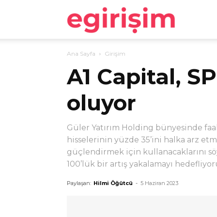
egirişim
Ana Sayfa
Girişim
A1 Capital, S
oluyor
Güler Yatırım Holding bünyesinde faal
hisselerinin yüzde 35’ini halka arz etm
güçlendirmek için kullanacaklarını s
100’lük bir artış yakalamayı hedefliyor
Paylaşan:
Hilmi Öğütcü
-
5 Haziran 2023